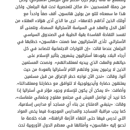
من جملة المنسحبين: «لا مكان للعنصرية تحت قبة البرلمان، ولكن
هذا ما سمعناه للتو من بولين هانسون، أقف صفاً واحداً مع
أولئك الذين آذاهم كلامها». ترى ما الذي آذى هؤلاء العقلاء من
أهل الحل والعقد في السياسة الأسترالية السمحة، ونتمنى ألا
تفسد التفاحة الفاسدة بقية الطيبة في الصندوق السياسي
الأسترالي. تأذى الأستراليون مما ضمنت «هانسون» خطابها في
البرلمان عندما قالت: «إن التوترات الاجتماعية تتصاعد في كل
أرجاء البلاد يقودها أستراليون يشعرون بتأثير الإسلام على
حياتهم والمقت الذي يبديه لمعتقداتهم». ونصحت المسلمين
الذين لا يرغبون بمنح ولائهم التام لأستراليا بالعودة من حيث
أتوا، وقالت: «نحن الآن نواجه خطر الإغراق من قبل مسلمين
يعتنقون حضارة وأيديولوجية لا تتوافق مع حضارتنا ومعتقداتنا».
وأضافت: «لا يمكن أن يكون للإسلام وجود مؤثر في أستراليا إذا
كنا نريد أن نواصل العيش في مجتمع مفتوح وعلماني متماسك»،
وقالت: «ينبغي الامتناع عن بناء أي مساجد أو مدارس إسلامية،
كما يجب مراقبة المساجد والمدارس الموجودة فيما يخص المواد
التي تدرس فيها حتى انتهاء الأزمة الراهنة». هذه خلاصة ما
تدعو إليه «هانسون» وأمثالها في معظم الدول الأوروبية تحت