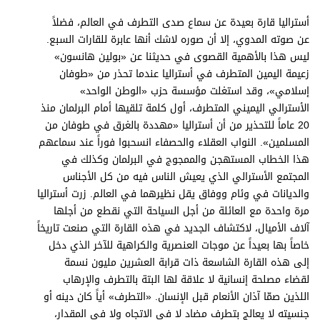
برامج
أستراليا قارة بعيدة عن سماع صدى التطرف في العالم، فضلاً
عدد اليوم
عن صوته المدوي، إلا أن صوره لاشك أنها عابرة للقارات السبع.
ليس هذا بالأهمية القصوى في حديثنا عن «بولين هانسون»
زعيمة اليمين المتطرف في أستراليا عندما تحذر من «طوفان
إسلامي»، وقد استغلت مؤسسة حزب «الوطن الواحد»
مواقيت الصلاة
الأسترالي اليميني المتطرف، أول كلمة تلقيها أمام البرلمان منذ
الأحوال الجوية
20 عاماً للتحذير من أن أستراليا «مهددة بالغرق في طوفان من
المسلمين». النواب العقلاء والحصفاء انسحبوا فوراً عند سماعهم
هذا الخطاب المستهجن والممجوج في البرلمان وكذلك في
المجتمع الأسترالي الذي يعيش الناس فيه من كل الأجناس
والديانات في وئام ووفاق يقل نظيرهما في العالم. زرت أستراليا
مرة واحدة مع العائلة من أجل السياحة التي نقطع من أجلها
آلاف الأميال، لاكتشاف الجديد في هذه القارة التي صنعت تاريخاً
خاصاً بها بعيداً عن موجات العنصرية والكراهية للآخر الذي دخل
إلى هذه القارة الشاسعة ذات قرابة العشرين مليون نسمة
لقضاء مصلحة إنسانية لا علاقة لها البتة بالتطرف والإرهاب
اللذين صمّا آذان الأنعام قبل الإنسان. «التطرف» أياً كان دينه أو
جنسيته لا يعالج بتطرف مضاد لا في الاتجاه ولا في المقدار،