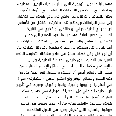
فأستراليا كالدول الأوروبية التي ابتليت بأحزاب اليمين المتطرف،
وخاصة التي فازت في الانتخابات البرلمانية في الآونة الأخيرة،
وكان للتطرف والإرهاب دور واضح في دفع هؤلاء نحو الارتقاء
إلى سلم البرلمانات وبيدهم هذا «الكرت» الفاشل من الأساس،
لأن عمر أي تطرف ديني أو طائفي أو فكري في التاريخ
الإنساني قصير للغاية، فسرعان ما يعود الجميع إلى حضن
الاعتدال والتسامح والتعايش السلمي وإلا انتهت الحضارات منذ
أمد طويل. هل سمعتم عن حضارة صاعدة وقودها التطرف من
أي نوع كان وكل خطاب مبالغ في علاج مشكلة التطرف، نتائجه
المزيد من التطرف لدى طرفي المعادلة التطرفية وليس
«الإسلامي» كما يطلق عليه في وسائل الإعلام السيَّارة. من
رحمة الله بالعالم أجمع أن العقلاء والحكماء هم الذين يديرون
دفة الحكم ومصالح البشر ولو استمر البعض «المتطرف» سواءً
في أستراليا أو أوروبا وأميركا وآسيا وأفريقيا وغيرها في تأجيج
نار التطرف الداخلي فإن الحصيلة المبدئية هي خسارة هذه
القارات لأفضل ما صنعت خلال ألوف السنين، فلا يجب على
هؤلاء مساعدة «المتطرفين» من أي حدب وصوب في تدمير
جوهرة الإنسانية التي تعيش بحرية في الدول المتقدمة.
ولنسمع ما قاله زعيم حزب الخضر في البرلمان الأسترالي، وكان