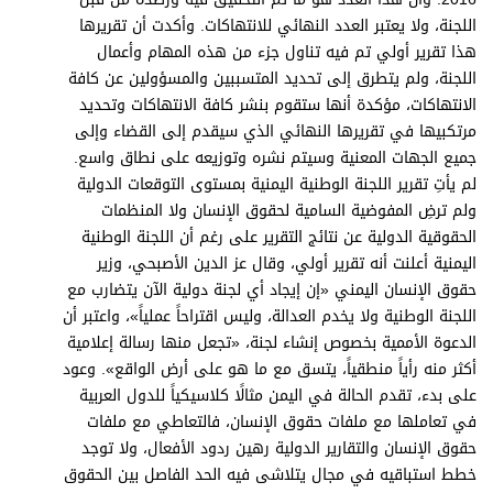
اللجنة، ولا يعتبر العدد النهائي للانتهاكات. وأكدت أن تقريرها
هذا تقرير أولي تم فيه تناول جزء من هذه المهام وأعمال
اللجنة، ولم يتطرق إلى تحديد المتسببين والمسؤولين عن كافة
الانتهاكات، مؤكدة أنها ستقوم بنشر كافة الانتهاكات وتحديد
مرتكبيها في تقريرها النهائي الذي سيقدم إلى القضاء وإلى
جميع الجهات المعنية وسيتم نشره وتوزيعه على نطاق واسع.
لم يأتِ تقرير اللجنة الوطنية اليمنية بمستوى التوقعات الدولية
ولم ترضِ المفوضية السامية لحقوق الإنسان ولا المنظمات
الحقوقية الدولية عن نتائج التقرير على رغم أن اللجنة الوطنية
اليمنية أعلنت أنه تقرير أولي، وقال عز الدين الأصبحي، وزير
حقوق الإنسان اليمني «إن إيجاد أي لجنة دولية الآن يتضارب مع
اللجنة الوطنية ولا يخدم العدالة، وليس اقتراحاً عملياً»، واعتبر أن
الدعوة الأممية بخصوص إنشاء لجنة، «تجعل منها رسالة إعلامية
أكثر منه رأياً منطقياً، يتسق مع ما هو على أرض الواقع». وعود
على بدء، تقدم الحالة في اليمن مثالًا كلاسيكياً للدول العربية
في تعاملها مع ملفات حقوق الإنسان، فالتعاطي مع ملفات
حقوق الإنسان والتقارير الدولية رهين ردود الأفعال، ولا توجد
خطط استباقيه في مجال يتلاشى فيه الحد الفاصل بين الحقوق