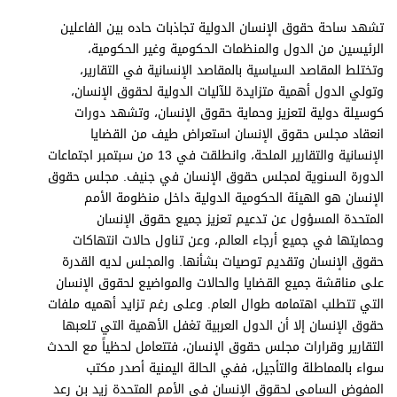
برامج
تشهد ساحة حقوق الإنسان الدولية تجاذبات حاده بين الفاعلين
عدد اليوم
الرئيسين من الدول والمنظمات الحكومية وغير الحكومية،
وتختلط المقاصد السياسية بالمقاصد الإنسانية في التقارير،
وتولي الدول أهمية متزايدة للآليات الدولية لحقوق الإنسان،
كوسيلة دولية لتعزيز وحماية حقوق الإنسان، وتشهد دورات
مواقيت الصلاة
انعقاد مجلس حقوق الإنسان استعراض طيف من القضايا
الأحوال الجوية
الإنسانية والتقارير الملحة، وانطلقت في 13 من سبتمبر اجتماعات
الدورة السنوية لمجلس حقوق الإنسان في جنيف. مجلس حقوق
الإنسان هو الهيئة الحكومية الدولية داخل منظومة الأمم
المتحدة المسؤول عن تدعيم تعزيز جميع حقوق الإنسان
وحمايتها في جميع أرجاء العالم، وعن تناول حالات انتهاكات
حقوق الإنسان وتقديم توصيات بشأنها. والمجلس لديه القدرة
على مناقشة جميع القضايا والحالات والمواضيع لحقوق الإنسان
التي تتطلب اهتمامه طوال العام. وعلى رغم تزايد أهميه ملفات
حقوق الإنسان إلا أن الدول العربية تغفل الأهمية التي تلعبها
التقارير وقرارات مجلس حقوق الإنسان، فتتعامل لحظياً مع الحدث
سواء بالمماطلة والتأجيل، ففي الحالة اليمنية أصدر مكتب
المفوض السامي لحقوق الإنسان في الأمم المتحدة زيد بن رعد