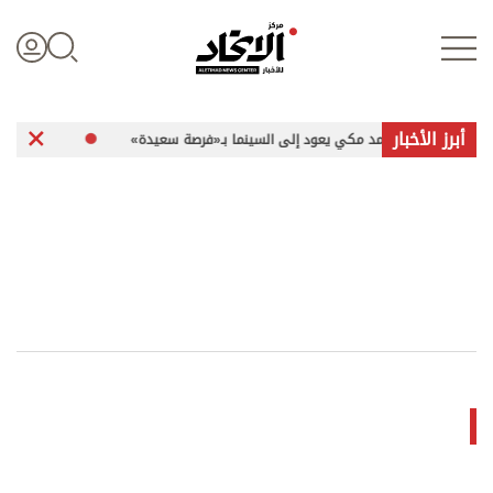
أبرز الأخبار
أحمد مكي يعود إلى السينما بـ«فرصة سعيدة»
حريق يلتهم 520 هكتارًا ويغلق جبل برومو الإندونيسي
تسجيل الدخول
علوم الدار
الأخبار العالمية
اقتصاد
الرياضة