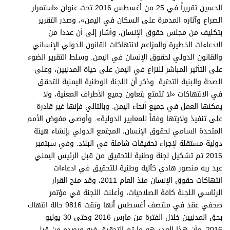
الحسين تقريراً في 25 من أغسطس 2016 تحت عنوان «استمرار
الصراع وآثاره المدمرة على السكان في اليمن»، وصدر التقرير
بتكليف من مجلس حقوق الإنسان، وأشار إلى أن عددا من
الادعاءات الخطيرة والمزاعم لانتهاكات القانون الدولي الإنساني
والقانون الدولي لحقوق الإنسان في اليمن. وسلط التقرير الضوء
على التأثير المباشر للنزاع في اليمن على حياة المدنيين، وعلى
الصحة والبنية التحتية. وذكر أن اللجنة الوطنية اليمنية للتحقق
في الانتهاكات «لا تتمتع بتعاون جميع الأطراف المعنية، ولا
يمكنها العمل في جميع أنحاء اليمن. وبالتالي فإنها غير قادرة
على تنفيذ ولايتها وفقاً للمعايير الدولية». وأوصى مفوض الأمم
المتحدة السامي لحقوق الإنسان، المجتمع الدولي بإنشاء هيئة
دولية مستقلة لإجراء تحقيقات شاملة في البلاد. وفي سبتمبر
2015 تم تشكيل لجنة وطنية للتحقيق من قبل الرئيس اليمني
عبد ربه منصور هادي كآلية وطنية للتحقيق في ادعاءات
انتهاكات حقوق الإنسان منذ العام 2011، وقد منح القرار
الرئاسي اللجنة كافة الصلاحيات، وأعلنت اللجنة في مؤتمر
صحفي عقد في منتصف أغسطس أنها وثقت 9816 حالة انتهاك
بحق المدنيين خلال الفترة من مارس 2016 وحتى 30 يوليو
2016. وأن هذا العدد هو ما تم التحقيق فيه ورصده من قبل