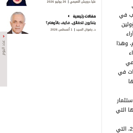
عليا درويش النعيمي
26 يوليو 2026
اب في
مقالات رئيسية
ولين
يتنكرون للحقائق.. فكيف بالأوهام؟
د. رضوان السيد
1 أغسطس 2026
اء
، وهذا
عدد اليوم
ء
لمي
رات في
ا
ستثمار
ا التي
الشباب أحد الركائز الرئيسة في مرحلة التمكين التي أطلقها صاحب السمو رئيس الدولة، (حفظه الله)، في عام 2005، التي