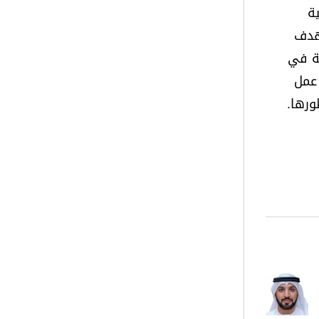
ة
تهدف
وادر مواطنة في
 عمل
ورها.