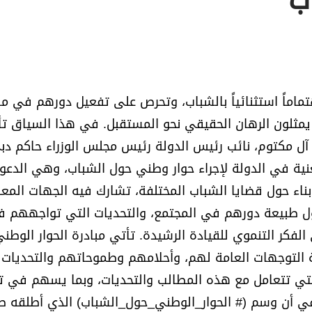
ب
اهتماماً استثنائياً بالشباب، وتحرص على تفعيل دورهم في م
م يمثلون الرهان الحقيقي نحو المستقبل. في هذا السياق ت
ل مكتوم، نائب رئيس الدولة رئيس مجلس الوزراء حاكم دب
معنية في الدولة لإجراء حوار وطني حول الشباب، وهي الدعو
اء حول قضايا الشباب المختلفة، تشارك فيه الجهات المع
 حول طبيعة دورهم في المجتمع، والتحديات التي تواجههم 
لفكر التنموي للقيادة الرشيدة. تأتي مبادرة الحوار الوطن
ة التوجهات العامة لهم، وأحلامهم وطموحاتهم والتحديات 
تي تتعامل مع هذه المطالب والتحديات، وبما يسهم في ت
 في أن وسم (# الحوار_الوطني_حول_الشباب) الذي أطلقه 