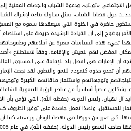
 الاجتماعي «تويتر»، ودعوة الشباب والجهات المعنية إلى
الحديث حول قضايا الشباب، يمثل محاولة بناءة لإشراك الشب
 ستكون حاضرة في الخلوة التي سيعقدها سموه مع المسؤ
أمر بوضوح إلى أن القيادة الرشيدة حريصة على استلهام آر
هذا تجيء هذه السياسات معبرة عن أحلامهم وطموحاتهم
 المكان المفضل لهم للعيش والإقامة، وفقاً لاستطلاع «أصدا
ائجه أن الإمارات هي أفضل بلد للإقامة على المستوى العا
ادهم أن تحذو حذوه كنموذج للنمو والتطور. لقد نجحت الإما
حتياجاتهم وتوجهاتهم واستثمار طاقاتهم الكبيرة وتوجيهه
كلون عنصراً أساسياً من عناصر الرؤية التنموية الشاملة
د آل نهيان، رئيس الدولة، (حفظه الله)، التي تؤمن بأن الا
ثمار للمستقبل، ولهذا تعمل جاهدة على توفير الظروف كله
منها، كي تعزز من دورها في نهضة الوطن ورفعته، كما أن