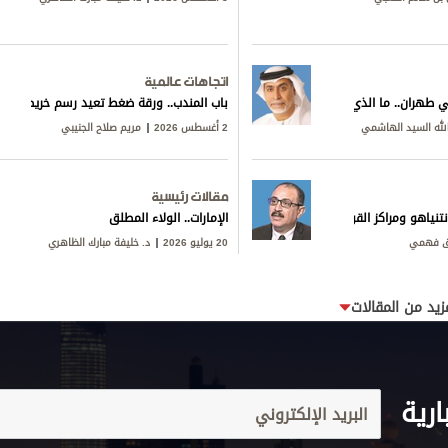
اتجاهات عالمية
ي طهران.. ما الذي يجري خلف المفاوضات؟
باب المندب.. ورقة ضغط تعيد رسم خريطة التوت
لله السيد الهاشمي
2 أغسطس 2026
مريم صلاح الجنيبي
مقالات رئيسية
تنياهو ومراكز القوى
الإمارات.. الولاء المطلق
ق فهمي
20 يوليو 2026
د. خليفة مبارك الظاهري
زيد من المقالات
ارية