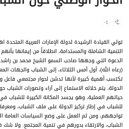
الحوار الوطني حول الشبا
برامج
عدد اليوم
مواقيت الصلاة
تولي القيادة الرشيدة لدولة الإمارات العربية المتحدة 
الأحوال الجوية
التنمية الشاملة والمستدامة، انطلاقاً من إيمانها بأنه
الدعوة التي وجهها صاحب السمو الشيخ محمد بن راشد آ
(رعاه الله)، أول أمس الثلاثاء، إلى الشباب والجهات ال
تكتسب أهمية كبيرة لأنها تدشن لحوار مجتمعي فاعل وبن
الدولة، يتم خلاله الاستماع إلى آراء وتصورات الشباب
حياتهم العملية، وهو يجسد المكانة الكبيرة للشباب في ا
للشباب في إطار تركيز الدولة على ملف الشباب، ومعرف
تواجههم، ومن ثم العمل على وضع السياسات العامة ال
الشباب، والارتقاء بدورهم في تنمية المجتمع. ولا شك