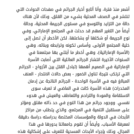
برامج
أشعر منذ فترة، وأنا أتابع أخبار الجرائم في صفحات الحوادث التي
عدد اليوم
تنتشر في الصحف المحلية بشيء من القلق، وذلك لأن هناك
حالة من التزايد والتوسع في مستوى الجريمة المحلية، وحالة
أيضاً من التغير المهم قد حدثت في المجتمع الإماراتي، وفي
نوع الجريمة أو شكلها أو بشاعتها، لكن الأخطر أن تصل إلى
مواقيت الصلاة
خلية المجتمع الأولى، وأساس تكونه وترابطه وبنائه، وهي
الأحوال الجوية
(الأسرة الإماراتية)، وهي أخطر ما أبتلي بها مجتمعنا في
السنوات الأخيرة انتشار الجرائم العائلية التي أصابت الأسرة
الإماراتية في الصميم أهمها (تبادل القتل بين الأزواج - الجرائم
التي ترتكب نتيجة تناول الخمور - بعض حالات الانتحار - العنف
المبالغ فيه في الأسرة الواحدة - الجرائم الناتجة عن إدمان
المخدرات) هذه الأسرة كانت في الماضي لا تعرف سوى
الاستقامة والمودة والتراحم والتعاطف والعيش في هدوء
نفسي. ووجود جرائم من هذا النوع في حد ذاته مقلق ومؤثر
على مستقبل التنمية في المجتمع، والذي يتطلب من مراكز
الأبحاث في الدولة والمؤسسات المختصة بدراسته دراسة دقيقة
لمعرفة الأسباب، وأيضاً أن تقوم جامعاتنا بدورها في هذا
المجال، وذلك بإجراء الأبحاث المسحية للتعرف على إشكالية هذه