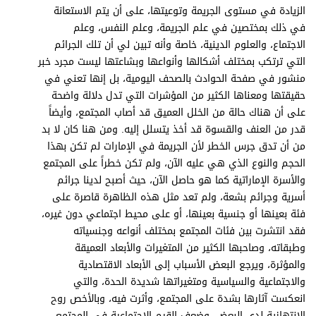
الزيادة في مستوى الجريمة وتوعيتها، على أن يتم الاستعانة
في ذلك بمختصين في علم الجريمة، وعلم النفس، وعلم
الاجتماع، والعلوم الدينية، خاصة وأنه تبين لي أن تلك الجرائم
التي ترتكب بمختلف أشكالها وأنواعها وبشاعتها ليست مجرد خبر
منشور في صفحة الحوادث بالصحف اليومية، بل إنها تعني في
حقيقتها ومعناها الكثير من المؤشرات التي تدل دلالة واضحة
على أن هناك حالة من الخلل العميق قد أصاب المجتمع، وأيضاً
قدر من العنف والقسوة قد أخذ يتسلل إليه. ومن هنا كان لا بد
من أن تدق جرس الخطر لأن الجريمة في الإمارات لم تكن بهذا
الحجم والنوع الذي هي عليه الآن، ولم تكن خطراً على المجتمع
والأسرة الإماراتية كما هو حاصل الآن، حيث أصبح لدينا جرائم
أسرية وجرائم بشعة، ولم تعد مثل هذه الظاهرة قاصرة على
فئة بعينها أو جنسية بعينها، أو على محيط اجتماعي دون غيره،
فقد انتشرت بين فئات المجتمع بمختلف أنواعه وجنسياته
وطبقاته، وصاحبها الكثير من المتغيرات والأبعاد العميقة
والمؤثرة، ويرجع البعض الأسباب إلى الأبعاد الاقتصادية
والاجتماعية والسياسية ومتغيراتها شديدة الحدة، والتي
انعكست آثارها بشدة على المجتمع، وأثرت فيه، وبالأخص روح
الانتهازية لدى البعض، وضعف القيم الاجتماعية في المجتمع،