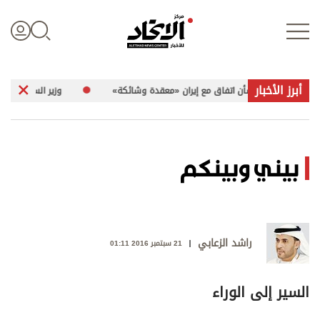
أبرز الأخبار
لمفاوضات بشأن اتفاق مع إيران «معقدة وشائكة»
وزير السياحة والآثار الفلسطيني لـ«الاتحاد»
تسجيل الدخول
بيني وبينكم
علوم الدار
الأخبار العالمية
راشد الزعابي
21 سبتمبر 2016 01:11
اقتصاد
السير إلى الوراء
الرياضة