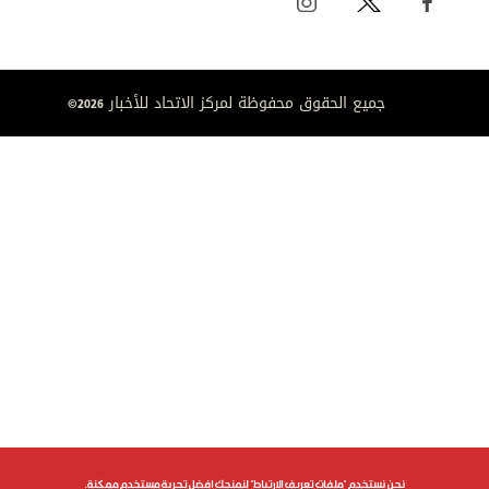
جميع الحقوق محفوظة لمركز الاتحاد للأخبار 2026©
نحن نستخدم "ملفات تعريف الارتباط" لنمنحك افضل تجربة مستخدم ممكنة.