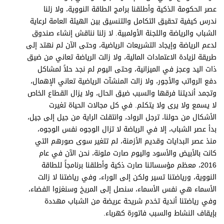
برامج
عصر الحكومة الذكية وأطلقنا برامج الطاقة النووية، ولا زلنا
عدد اليوم
ندرس كيفية تحقيق التكامل والتنسيق بين الهيئة العامة لرعاية
الشباب والرياضة واللجنة الأولمبية. لا زلنا نناقش إنشاء صندوق
لدعم الرياضة وإيجاد التشريعات الرياضية، وحتى الآن لم نهتد إلى
طريقة لزيادة الاعتمادات المالية، ولا زالت الرياضة تعاني من ضيق
مواقيت الصلاة
ذات اليد وعجز في الميزانية، وحتى اليوم لم نجد حلاً لمشاكل
دفع الرواتب والأجور، ولا زالت المنشآت الرياضية تعاني الإهمال،
الأحوال الجوية
وتجمد أنديتنا فرقها والسبب ضيق الحال، ولا يزال القطاع الخاص
لا يسمع ولا يرى ولا يتكلم. في كل مجالات الحياة تغيرت
الأشكال من حولنا، ترجل الرواد، وانتقلت الراية من جيل إلى جيل،
بدأ عصر الشباب، إلا في الرياضة لا تزال الوجوه نفس الوجوه،
منذ عصر البدايات وقديم الأزمنة، لم تتغير سوى صورهم التي
كانت بالأبيض والأسود واليوم صارت ملونة، نحن الآن في عام
2016، معظم مؤسساتنا صارت ذكية وأطلقنا برنامجاً للطاقة
النووية، ورياضتنا تسير ولكن إلى الوراء، وفي رياضتنا لا زالت
الأسماء هي نفس الأسماء، سنصل إلى المريخ وسنغزوا الفضاء،
وفي رياضتنا أندية تخدم شريحة عريضة من الشباب مهددة
بإيقاف النشاط والسبب فاتورة كهرباء.