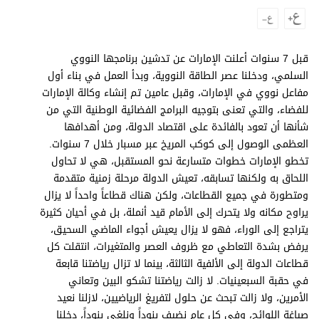
وجهات نظر
الترفيه
التعليم والمعرفة
قبل 7 سنوات أعلنت الإمارات عن تدشين برنامجها النووي
السلمي، ودخلنا عصر الطاقة النووية، وبدأ العمل في بناء أول
الذكاء الاصطناعي
مفاعل نووي في الإمارات، وقبل عامين تم إنشاء وكالة الإمارات
للفضاء، والتي تعنى بتوجيه البرامج الفضائية الوطنية التي من
شأنها أن تعود بالفائدة على اقتصاد الدولة، ومن أهدافها
العظمى الوصول إلى كوكب المريخ عبر مسبار خلال 7 سنوات.
تغطيات
تخطو الإمارات خطوات متسارعة نحو المستقبل، هي لا تحاول
فيديو
اللحاق به ولكنها تسابقه، تعيش الدولة مرحلة زمنية متقدمة
ومتطورة في جميع القطاعات، ولكن هناك قطاعاً واحداً لا يزال
بودكاست
يراوح مكانه ولا يتحرك إلى الأمام قيد أنملة، بل في أحيان كثيرة
يتراجع إلى الوراء، فهو لا يزال يعيش أجواء الماضي السحيق،
إنفوجراف
يرفض بشدة التعاطي مع ظروف العصر والمتغيرات، انتقلت كل
قصة صورة
قطاعات الدولة إلى الألفية الثالثة، بينما لا تزال رياضتنا قابعة
في حقبة السبعينيات. لا زالت رياضتنا تشكو البين وتعاني
كاريكتير
الأمرين، ولا زالت تبحث عن حلول لتفريغ الرياضيين، لازلنا نعيد
صياغة اللوائح، وفي كل عام نضيف بنوداً ونلغي بنوداً، دخلنا