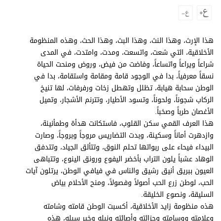
وجهات نظر
الترفيه
التعليم والمعرفة
هذا الإرث، وهذا النث، وهذا البث، وهذا الحث، وهذه المنظومة
الأخلاقية، التي شعت، واتسعت، ومدت، وامتدت، في المدى
الذكاء الاصطناعي
شراعاً ويراعاً واتساعاً، وفاضت من فيض، وروض ومنحت الحياة
نسقاً معرفياً، بدا في الوجود قامة ومقامة واستقامة، بدا في
الوطن سحابة هيابة، تظلل وتهطل زخات ورفرفات، لها تنيخ
الركاب شجوناً، ولحوناً، وتسود الأطيار، وتترنم الأشجار، وتميل
تغطيات
الأغصان طرباً وصخباً.
فيديو
هذا العرف القمي سكن القلوب، فاستكانت هدأة وطمأنينة،
وازدهرت أماناً وسكينة، وبدت التضاريس مروجاً وبروجاً، وصارت
بودكاست
البيداء فيحاء على ربواتها تحلم النوق، وتتألق الجياد، وتتدفق
الوهاد عشباً يلون التراب بأخضر اليفوع ورونق الينوع، وتتباهى
إنفوجراف
العيون ببريق أنيق رشيق والناس في فيافي الوطن، يرتلون آيات
قصة صورة
الحب، لوطن زرع الحب أصولاً وفصولاً، ومنح الأحلام بياض
السليقة، ونصوع الخليقة.
كاريكتير
هذه منظومة زايد الأخلاقية، أكسبت الوطن قامته وشامته
وعلامته ووسامته وجزالته وأصالته ونبله وخير سبله، هذه