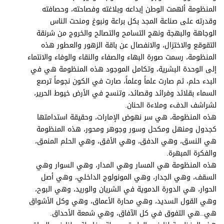
برامج
المنظومة ألهمت الوطن إبداعه وبلاغته وفصاحته، وحصافته
عدد اليوم
وقدرته على صناعة المجد بكل براعة ونبوغ ومنحت الناس
الوجاهة والبهجة ونهج التسامح والتصالح والخروج من شرنقة
التقوقع والاختزال، والانفصال عن باقة الزهور والعطور هذه
المنظومة، رسمت صورة البهاء والصفاء والنقاء والوفاء والانتماء
مواقيت الصلاة
إلى الوحدة البشرية، وتكامل الموجود هذه المنظومة هي في
البدء حلم، ثم صارت علماً وعلماً، صارت في الكون نجوماً ترصع
الأحوال الجوية
السماء بقلائد وفرائد وقصائد، وتنسج في الأرض خيوط الحرير،
لشراشف الدفء وملاءة الحنان.
هذه المنظومة، هي سر نهوض الإمارات، وحقيقة استدامتها
كجدول ومنهل ومكحل وسور وجوهر ومحور، هذه المنظومة
هي النسق، وهي الدفق، وهي الأفق، وهي الحلم المنمق،
والفكرة المبهرة.
هذه المنظومة هي المسار وهي المدار، وهي السوار وهي
السقف، وهي الجدار، وهي المونولوج الداخلي، وهي أصل
الحوار، هي الدورة الدموية في الشريان والوريد، وهي البوح،
وهي القول السديد، وهي محارة الأعماق، وهي وكل الأشواق
هي..هي التفوق في كل الآفاق، وهي شمعة الأحداق.