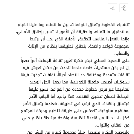
وجهات نظر
الترفيه
التعليم والمعرفة
تتشابك الخطوط وتعلق التوقعات، بين ما نتمناه وما علينا القيام
به لتحقيق ما نتمناه، والحقيقة أن الأمور لا تسير بإطلاق الأماني،
الذكاء الاصطناعي
وإنما بالفعل المناسب لتحقيق الأمنية الذي يجب أن يرتبط
بمجموعة قواعد واضحة، يتحقق تطبيقها بنظام من الإثابة
والعقاب.
على الصعيد العملي تبدو فكرة تغيير ثقافة الجماعة أمراً صعباً
تغطيات
إن لم يكن مستحيلاً، خاصة عندما نتحدث عن مكان تعيش فيه
فيديو
ثقافات متعددة ومختلفة حد التضاد أحياناً، ثقافات تجذرت فيها
سلوكيات أصبحت مكملة لتكوينها، مما يجعل الحل الوحيد
بودكاست
لتفاديها عبر فرض خطوط محددة من القواعد، تسير عليها
الجماعة لضمان تحقيق الهدف. هذا جانب، أما الجانب الآخر
إنفوجراف
فيتعلق بالهدف الذي نرغب في تطبيقه، فعندما يتعلق الأمر
قصة صورة
بمفاهيم سلوكية، تنعكس على طريقة تنظيم وحركة المجتمع
ككل، لا بد لنا من قاعدة تنظيمية واضحة مرتبطة بنظام جلي
كاريكتير
من العقاب والثواب.
ولتوضيح الفكرة فلنتخيل مثلاً مجموعة كبيرة من البشر من