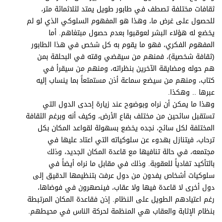
برامج
ثقافات مختلفة تصطف في طابور طويل يمتد لثلاثمائة متر،
عدد اليوم
للحصول على غرض ما، وهذا هو المفهوم السلوكي الذي لو لم
يخضع له هؤلاء البشر لعوقبوا بعدم حصول مبتغاهم. أما
المفهوم الفكري، فهو ما يقوم به كل شخص في هذا الطابور
(ثقافة شخصية)، فمنهم من سيقضي وقته في البحلقة بمن
مواقيت الصلاة
هم حوله ومضايقة الآخرين بنظراته، ومنهم من سيقرأ في
كتاب، ومنهم من سيضع سماعة أذن مستمتعاً بما ينساب إليه
الأحوال الجوية
عبرها .. وهكذا.
وهذا ما يمكن أن نراه وبوضوح عند زيارة إحدى الدول التي
تستقبل سائحين من مختلف بقاع الأرض، وكيف أنه وبرغم الثقافة
المختلفة لكل سائح، نجده يخضع بسهولة لقواعد المكان بكل
ترحاب، فيتنازل بهدوء عن سلوكياته التي اعتاد عليها في
مجتمعه، في حالة تنافيها مع قاعدة المكان الجديد، وذلك
بالتأكيد تفادياً للعقوبة. وذلك في مقابل ما نراه أيضاً في
سلوكيات أشخاص يفدون من دول عرفت بتنظيمها الدقيق إلى
دول أخرى لا قاعدة فيها ولا عقاب، فينصهرون في فوضاها،
رغم اعتيادهم الطويل على النظام. إذن فقاعدة المكان المرتبطة
بنظام الإثابة والعقاب هي المنظمة لحركة الناس في محيطهم.