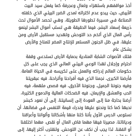
برامج
أخذ مواقفهم باستهزاء وتعالٍ وعجرفة كما يفعل سيد البيت
عدد اليوم
الأبيض، حيث يبدو عدم اكتراثه لمدى الضرر البيئي الذي خلفته
الصناعة في مسيرة تطورها الطويلة، وهي تحصد الأموال تحت
ذريعة إسعاد البشر، فيما الحقيقة هي تسلب أموال البشر لينمو
رأس المال الذي أتخم حد التوحش وتهديد مستقبل الأرض ومن
مواقيت الصلاة
عليها، في ظل الجنون المستعر للإنتاج المضر للمناخ والأرض
بشكل عام.
الأحوال الجوية
فتلك الأصوات الشابة المنادية بحماية الأرض تستدعي وقفة
احترام وإجلال لهذا الوعي البيئي العالي الذي يجب على كل
حكومات العالم إدراكه والعمل على تكريسه في الحياة العامة.
فأرضنا الكبرى، نجمنا الذي فيه أفراحنا وأتراحنا، فيه عبقريتنا
وفيه جنوننا الجميل، وجنوننا الأخرق، فيه قصص ملهمة، فيه
الحب والعشق والإيمان، فيه الضحكات العالية والدموع الكثيرة،
أرضنا بحاجة منا إلى العودة إلى إنسانيتنا، إلى أن نعود كبشر
نحبها كما كنا ونحنو عليها وندرك قيمة التنفس في فضائها، أن
نستوعب الدرس الأول بأننا كلنا منها بأشكالنا وألواننا وأعراقنا
ودياناتنا، مصيرنا فيها مهما فاض المال أو نقص، مهما اختلفنا
أو اتفقنا، لذا يجب أن نكف عن التوحش، ولنقترب أكثر إليها، إلى