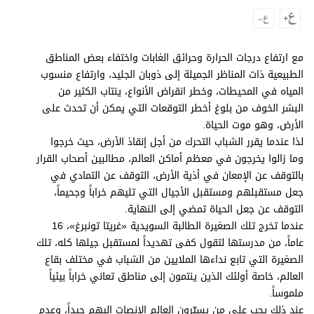
وجهات نظر
الترفيه
التعليم والمعرفة
مع ارتفاع درجات الحرارة وحرائق الغابات واختفاء بعض المناطق
الطبيعية ذات المناظر الجميلة إلى ذوبان الجليد، وارتفاع منسوب
الذكاء الاصطناعي
المياه في المحيطات، وخطر انقراض الأنواع، ينتاب الكثير من
البشر الخوف من بلوغ أخطر التوقعات التي يمكن أن تحدث على
الأرض، وهو موت الحياة.
لذا عندما يقرر الشباب التحرك من أجل إنقاذ الأرض، حيث خرجوا
تغطيات
وما زالوا يخرجون في معظم أماكن العالم، مطالبين أصحاب القرار
فيديو
بالتوقف عن الإمعان في أذية الأرض، التوقف عن التمادي في
جعل مستقبلهم ومستقبل الأجيال التي تليهم خراباً وجحيماً،
بودكاست
التوقف عن جعل الحياة تمضي إلى النهاية.
عندما تخرج تلك الصغيرة الطالبة السويدية «غريتا تونبرغ»، 16
إنفوجراف
عاماً، من مدرستها لتقول كفى تهديداً لمستقبل جيلها كله، تلك
قصة صورة
الصغيرة التي تابع نداءها الملايين من الشباب في مختلف بقاع
العالم، خاصة أولئك الذين ينتمون إلى مناطق تعاني خراباً بيئياً
كاريكتير
ملموساً.
عند ذلك يجب على من يسيّرون العالم الإنصات إليهم جيداً، وعدم