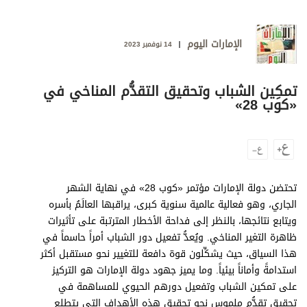
وجهات نظر
الترفيه
الإمارات اليوم
14 نوفمبر 2023
التعليم والمعرفة
الذكاء الاصطناعي
تمكِين الشباب وتحقيق التقدُّم المناخي في
«كوب 28»
تغطيات
فيديو
تحتضن دولة الإمارات مؤتمر «كوب 28» في نهاية الشهر
بودكاست
الجاري، وهو فعالية عالمية سنوية كبرى، يراقبها العالَمُ بأسره
ويتابع نتائجها، بالنظر إلى فداحة الأخطار المترتبة على تأثيرات
إنفوجراف
ظاهرة التغير المناخي. ويُعدُّ تفعيل دور الشباب أمراً حاسماً في
قصة صورة
هذا السياق، حيث يشكِّلون قوة دافعة للتغيير نحو مستقبل أكثر
استدامةً وأماناً بيئياً. وما يميز جهود دولة الإمارات هو التركيز
كاريكتير
على تمكين الشباب وتفعيل دورهم الحيوي للمساهمة في
تحقيق تقدُّم ملموس نحو تحقيق هذه الأهداف التي يتطلع