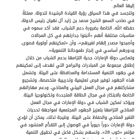
برامج
إليها العالم.
عدد اليوم
وتتجسد في هذا السياق رؤية القيادة الرشيدة للدولة، ممثلةً
في صاحب السمو الشيخ محمد بن زايد آل نهيان رئيس الدولة،
حفظه الله، الخاصة بضرورة دعم الشباب، فقد أكد سموه في
مناسبات مختلفة أنهم «أثبتوا جدارتهم في كل المجالات
مواقيت الصلاة
وأصبحوا مصدر إلهام لغيرهم»، وأن «تمكينهم أولوية قصوى،
ودورهم أساسي في إنجاز طموحاتنا التنموية».
الأحوال الجوية
وتعكس دولة الإمارات جدية التزامها بدعم الشباب من خلال
إطلاق مجموعة من المبادرات والبرامج التي تهدف إلى تمكينهم
في جهود التنمية المستدامة والمحافظة على البيئة. وتشمل
هذه الجهود توفير فرص تعليمية وتدريبية متخصصة، وتشجيع
مشاركتهم في مجال العمل البيئي والمناخي، ودعم مهاراتهم
الخاصة بالابتكار في مجال الطاقة المتجددة وتكنولوجيا البيئة.
ويؤكد تمكين الشباب في دولة الإمارات في مجال العمل
المناخي التزامها بتعزيز الجهود المجتمعية لمواجهة تحديات
التغير المناخي والحفاظ على البيئة. ونتيجة لذلك، يمكن أن تؤدي
دولة الإمارات دوراً حيوياً في الوصول إلى التقدُّم المنشود في
مؤتمر «كوب 28»، وتسهم بشكل فاعل في تحقيق التنمية