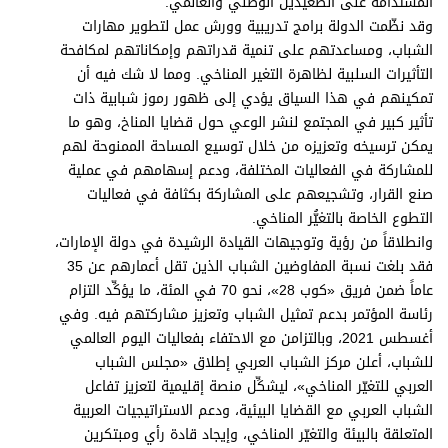
المستدامة على الصعيدين الوطني والعالمي.
وقد نظّمت الدولة برامج تدريبية وورش عمل لتطوير مهارات
الشباب، ومساعدتهم على تنمية قدراتهم وإمكاناتهم لمكافحة
التأثيرات السلبية لظاهرة التغير المناخي. ومما لا شك فيه أن
تمكينهم في هذا السياق يؤدي إلى ظهور رموز شبابية ذات
تأثير كبير في المجتمع لنشر الوعي حول قضايا المناخ، وهو ما
يمكن ترسيخه وتعزيزه من خلال توسيع المساحة الممنوحة لهم
للمشاركة في الفعاليات المختلفة، ودعم إسهامهم في عملية
صنع القرار، وتشجيعهم على المشاركة بكثافة في فعاليات
التطوع الخاصة بالتغيُّر المناخي.
وانطلاقاً من رؤية وتوجيهات القيادة الرشيدة في دولة الإمارات،
فقد بلغت نسبة المفاوضين الشباب الذين تقل أعمارهم عن 35
عاماً ضمن فريق «كوب 28»، نحو 70 في المئة، ما يؤكِّد التزام
رئاسة المؤتمر بدعم تمثيل الشباب وتعزيز مشاركتهم فيه. وفي
أغسطس 2021، وبالتزامن مع الاحتفاء بفعاليات اليوم العالمي
للشباب، أعلن مركز الشباب العربي إطلاق «مجلس الشباب
العربي للتغيّر المناخي»، ليشكِّل منصة إقليمية لتعزيز تفاعل
الشباب العربي مع القضايا البيئية، ودعم الاستراتيجيات العربية
المتعلقة بالبيئة والتغيّر المناخي، وإيجاد قادة رأي ومبتكرين