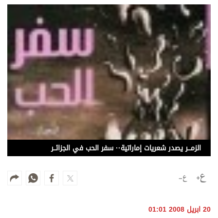
وجهات نظر
الترفيه
التعليم والمعرفة
الذكاء الاصطناعي
تغطيات
فيديو
بودكاست
الزمـــر يصدر شعريات إماراتية·· سفر الحب في الجزائــر
إنفوجراف
قصة صورة
كاريكتير
20 ابريل 2008 01:01