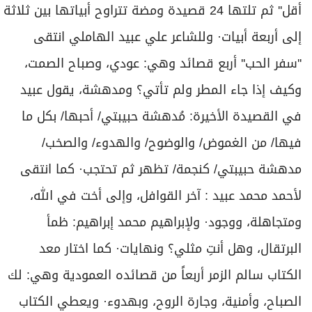
أقل'' ثم تلتها 24 قصيدة ومضة تتراوح أبياتها بين ثلاثة
إلى أربعة أبيات· وللشاعر علي عبيد الهاملي انتقى
''سفر الحب'' أربع قصائد وهي: عودي، وصباح الصمت،
وكيف إذا جاء المطر ولم تأتي؟ ومدهشة، يقول عبيد
في القصيدة الأخيرة: مُدهشة حبيبتي/ أحبها/ بكل ما
فيها/ من الغموض/ والوضوح/ والهدوء/ والصخب/
مدهشة حبيبتي/ كنجمة/ تظهر ثم تحتجب· كما انتقى
لأحمد محمد عبيد : آخر القوافل، وإلى أخت في الله،
ومتجاهلة، ووجود· ولإبراهيم محمد إبراهيم: ظمأ
البرتقال، وهل أنتِ مثلي؟ ونهايات· كما اختار معد
الكتاب سالم الزمر أربعاً من قصائده العمودية وهي: لك
الصباح، وأمنية، وجارة الروح، وبهدوء· ويعطي الكتاب