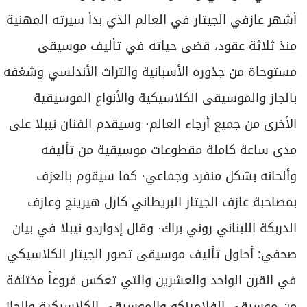
أشهر عازفي الجيتار في العالم الذي بدأ سيرته المهنية
منذ ثلاثة عقود، قضى حياته في تأليف موسيقى
مستوحاة من جذوره الأسبانية والتراث الأندلسي وشغفه
بالجاز والموسيقى الكلاسيكية والأنواع الموسيقية
الأخرى من جميع أرجاء العالم· وسيقدم الفنان نيبلا على
مدى ساعة كاملة مقطوعات موسيقية من تأليفه
وألحانه بشكل منفرد وجماعي· كما سيقوم بالعزف
بمصاحبة عازف الجيتار البريطاني كارل هيرينج وعازف
الدربكة اللبناني روني براك· وقال إدواردو نيبلا في بيان
صحفي: أحاول تأليف موسيقى تصور الجيتار الكلاسيكي
في القرن الواحد والعشرين والتي تعكس فروعاً مختلفة
من موسيقى الفلامينكو والموسيقى الكلاسيكية والجاز