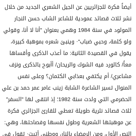
أيضاً فكرة للجزائريين عن الجيل الشعري الجديد من خلال
نشر ثلاث قصائد عمودية للشاعر الشاب حسن النجار
المولود في سنة 1984 وهمي بعنوان ''أنا لا أنا، وقولي
ولو كلمة، وحبي ضباب''· وينبئ شعره بموهبة كبيرة،
يقول في القصيدة الثانية: ما أعذب الذكرى وأقساها
معاً/ كالورد فيه الشوك والريحان/ أأبوح بالذكرى ونزف
مشاعري/ أم يكتفي بعذابي الكتمان؟ وعلى نفس
المنوال تسير الشاعرة الشابة زينب عامر عمر حمد بن علي
الحضرمي التي ولدت سنة 1982؛ إذ انتقى لها ''السفر''
ثلاث قصائد نثرية طويلة تعطي للقارئ الجزائري فكرة
عن موهبتها الشعرية وطول نفسها وفصاحتها، وهي:
النص الأول، ومن الرمضاء بالنار، ووطني أتيت· تقول في