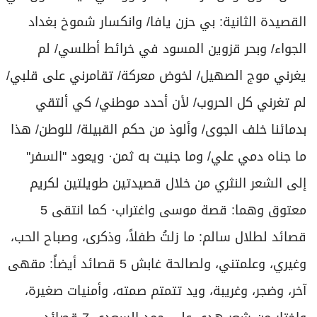
القصيدة الثانية: بي حزن يافا/ وانكسار شموخ بغداد
الجواء/ وبحر قزوين المسود في خرائط أطلسي/ لم
يغرني موج الصهيل/ لخوض معركة/ تقامرني على قلبي/
لم تغرني كل الحروب/ لأن أحدد موطني/ كي ألتقي
بدمائنا خلف الجوى/ وألوذ من حكم القبيلة/ للوطن/ هذا
ما جناه دمي علي/ وما جنيت به ثمن· ويعود ''السفر''
إلى الشعر النثري من خلال قصيدتين طويلتين لكريم
معتوق وهما: قصة موسى واغتراب· كما انتقى 5
قصائد لطلال سالم: ما زلتُ طفلاً، وذكرى، وصباح الحب،
وغيري، وعلمتني، ولصالحة غابش 5 قصائد أيضاً: مقهى
آخر، وضجر، وغريبة، ويد تتمتم صمته، وأمنيات صغيرة،