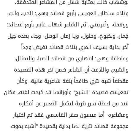
بوشهاب كانت بمثابة شلال من المشاعر المتدفقة،
وتلاه سلطان العويس بأربع قصائد وهي: الحب، وأنتِ،
ووقفة، وأغريتني، ثم الشاعر شهاب غانم بأربع قصائد:
خِمار، وبخبوخ، وحلول، ويا زمان الوصل· وجاء بعده جيل
آخر بداية بسيف المري بثلاث قصائد تفيض وجداً
وعاطفة وهي: انتهازي من قصائد الصبا، والتمثال،
والشبح، واللافت أن الشاعر ضمن آخر هذه القصيدة
مقطعاً شبه نثري طافحاً بلغة شاعرية عالية، وكأن
تفعيلات قصيدة ''الشبح'' وأوزانها قد كبحت لغته، فكان
لابد من لحظة تحرر نثرية ليكمل التعبير عن أفكاره
ومشاعره· أما ميسون صقر القاسمي فقد تم اختيار
مجموعة قصائد نثرية لها بداية بقصيدة ''أشبه بموت