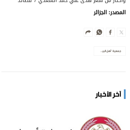
واختار من شعر هدى علي حمد السعدي 7 قصائد
المصدر: الجزائر
جمعية ''أهل البيت'' الثقافية في الجزائر
آخر الأخبار