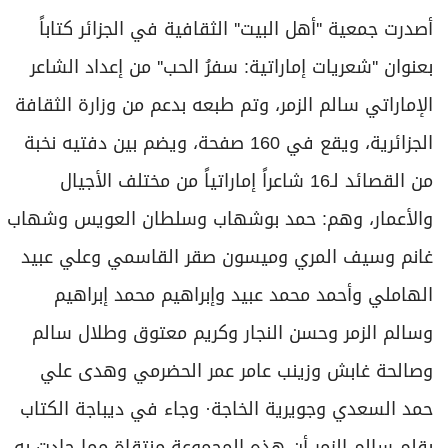
برامج
أصدرت جمعية ''أهل البيت'' الثقافية في الجزائر كتاباً
عدد اليوم
بعنوان ''شعريات إماراتية: سفرُ الحب'' من إعداد الشاعر
الإماراتي سالم الزمر، وتم طبعه بدعم من وزارة الثقافة
مواقيت الصلاة
الجزائرية، ويقع في 160 صفحة، ويضم بين دفتيه نخبة
الأحوال الجوية
من القصائد لـ16 شاعراً إماراتياً من مختلف الأجيال
والأعمار، وهم: حمد بوشهاب وسلطان العويس وشهاب
غانم وسيف المري وميسون صقر القاسمي وعلي عبيد
الهاملي وأحمد محمد عبيد وإبراهيم محمد إبراهيم
وسالم الزمر وحسن النجار وكريم معتوق وطلال سالم
وصالحة غابش وزينب عامر عمر الحضرمي وهدى علي
حمد السعدي وجويرية الخاجة· وجاء في ديباجة الكتاب
بقلم سالم الزمر أن هذه المجموعة منتقاة مما جادت به