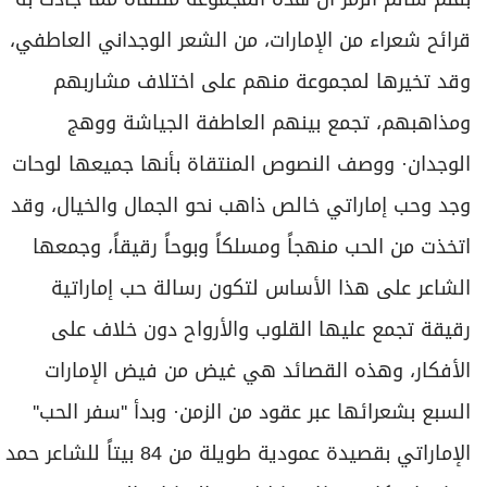
قرائح شعراء من الإمارات، من الشعر الوجداني العاطفي،
وقد تخيرها لمجموعة منهم على اختلاف مشاربهم
ومذاهبهم، تجمع بينهم العاطفة الجياشة ووهج
الوجدان· ووصف النصوص المنتقاة بأنها جميعها لوحات
وجد وحب إماراتي خالص ذاهب نحو الجمال والخيال، وقد
اتخذت من الحب منهجاً ومسلكاً وبوحاً رقيقاً، وجمعها
الشاعر على هذا الأساس لتكون رسالة حب إماراتية
رقيقة تجمع عليها القلوب والأرواح دون خلاف على
الأفكار، وهذه القصائد هي غيض من فيض الإمارات
السبع بشعرائها عبر عقود من الزمن· وبدأ ''سفر الحب''
الإماراتي بقصيدة عمودية طويلة من 84 بيتاً للشاعر حمد