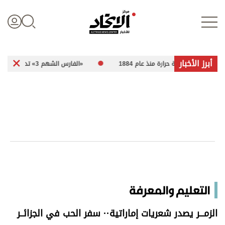
أبرز الأخبار
رجة حرارة منذ عام 1884
«الفارس الشهم 3» تدعم أهالي غزة بـ 5 مبادرات إنسانية
تسجيل الدخول
علوم الدار
الأخبار العالمية
اقتصاد
التعليم والمعرفة
الرياضة
الزمـــر يصدر شعريات إماراتية·· سفر الحب في الجزائــر