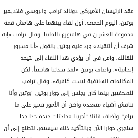
عقد الرئيسان الأميركي دونالد ترامب والروسي فلاديمير
بوتين، اليوم الجمعة، أول لقاء بينهما على هامش قمة
مجموعة العشرين في هامبورغ بألمانيا. وقال ترامب «إنه
شرف أن ألتقيك» ورد عليه بوتين بالقول «أنا مسرور
للقائك، وآمل في أن يؤدي هذا اللقاء إلى نتيجة
إيجابية». وأضاف بوتين «لقد تحدثنا هاتفياً، لكن
المكالمات الهاتفية ليست كافية». وقال ترامب
للصحفيين بينما كان يجلس إلى جوار بوتين "بوتين وأنا
نناقش أشياء متعددة وأظن أن الأمور تسير على ما
يرام". وأضاف قائلا "أجرينا محادثات جيدة جدا جدا.
سنجري حوارا الآن وبالتأكيد ذلك سيستمر. نتطلع إلى أن