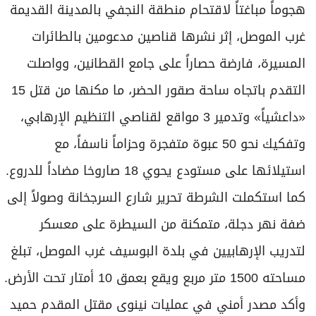
برامج
هجوماً مباغتاً لاقتحام منطقة النجفي بالمدينة القديمة
عدد اليوم
غرب الموصل، إثر نشرها قناصين مدعومين بالطائرات
المسيرة، فارضة حصاراً على جامع القطانين، وواصلت
التقدم باتجاه ساحة صقور الحضر، ما مكنها من قتل 15
مواقيت الصلاة
«داعشياً» وتدمير 3 مواقع لقناصي التنظيم الإرهابي،
الأحوال الجوية
وتفكيك نحو 50 عبوة متفجرة وحزاماً ناسفاً، مع
استيلائها على مستودع يحوي 18 صاروخا مضاداً للدروع.
كما استكملت الشرطة تحرير شارع السرجخانة وصولاً إلى
ضفة نهر دجلة، متمكنة من السيطرة على معسكر
لتدريب الإرهابيين في بلدة البوسيف غرب الموصل، تبلغ
مساحته 1500 متر مربع ويقع بعمق 10 أمتار تحت الأرض.
وأكد مصدر أمني في عمليات نينوى مقتل المقدم حميد