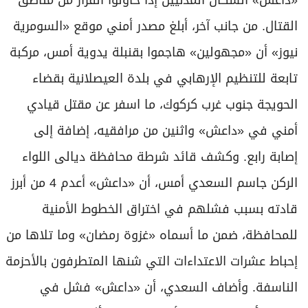
«داعش» السكان المدنيين إذا حاولوا الفرار من مناطق
القتال. من جانب آخر، أبلغ مصدر أمني موقع «السومرية
نيوز» أن «مجهولين» هاجموا بقنبلة يدوية أمس، مركبة
تابعة للتنظيم الإرهابي في بلدة العيصلانية بقضاء
الحويجة جنوب غرب كركوك، ما اسفر عن مقتل قيادي
أمني في «داعش» واثنين من مرافقيه، إضافة إلى
إصابة رابع. وكشف قائد شرطة محافظة ديالى اللواء
الركن جاسم السعدي أمس، أن «داعش» أعدم 4 من أبرز
قادته بسبب فشلهم في اختراق الخطوط الأمنية
للمحافظة، ضمن ما أسماه «غزوة رمضان» وما تلاها من
إحباط عشرات الاعتداءات التي شنها المتطرفون بالأحزمة
الناسفة. وأضاف السعدي، أن «داعش» فشل في