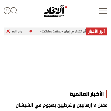
أبرز الأخبار
وضات بشأن اتفاق مع إيران «معقدة وشائكة»
وزير السياحة والآثار الفلسطيني لـ«الاتحاد»: 260 موق
تسجيل الدخول
علوم الدار
الأخبار العالمية
اقتصاد
الأخبار العالمية
الرياضة
مقتل 3 إرهابيين وشرطيين بهجوم في الشيشان