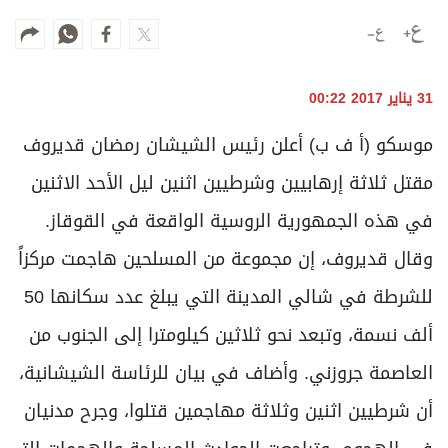
وجهات نظر
الترفيه
التعليم والمعرفة
31 يناير 2017 00:22
الذكاء الاصطناعي
موسكو (أ ف ب) أعلن رئيس الشيشان رمضان قديروف
مقتل ثلاثة إرهابيين وشرطيين اثنين ليل الأحد الاثنين
تغطيات
في هذه الجمهورية الروسية الواقعة في القوقاز.
فيديو
وقال قديروف، إن مجموعة من المسلحين هاجمت مركزاً
بودكاست
للشرطة في شالي المدينة التي يبلغ عدد سكانها 50
إنفوجراف
ألف نسمة، وتبعد نحو ثلاثين كيلومترا إلى الجنوب من
قصة صورة
العاصمة جروزني. وأضاف في بيان للرئاسة الشيشانية،
أن شرطيين اثنين وثلاثة مهاجمين قتلوا، وجرح مدنيان
كاريكتير