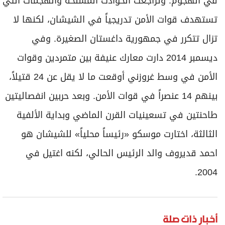
في الهجوم. وتراجعت الحوادث المسلحة والهجمات التي
برامج
تستهدف قوات الأمن تدريجياً في الشيشان، لكنها لا
عدد اليوم
تزال تتكرر في جمهورية داغستان الصغيرة. وفي
ديسمبر 2014 دارت معارك عنيفة بين متمردين وقوات
مواقيت الصلاة
الأمن في وسط غروزني أوقعت ما لا يقل عن 24 قتيلاً،
الأحوال الجوية
بينهم 14 عنصراً في قوات الأمن. وبعد حربين انفصاليتين
طاحنتين في تسعينيات القرن الماضي وبداية الألفية
الثالثة، اختارت موسكو «رئيساً محلياً» للشيشان هو
احمد قديروف والد الرئيس الحالي، لكنه اغتيل في
2004.
أخبار ذات صلة