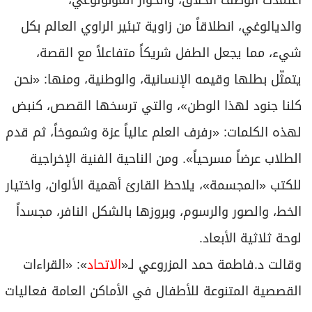
اعتمدت الوصف الخلاق، والحوار المونولوغي،
والديالوغي، انطلاقاً من زاوية تبئير الراوي العالم بكل
شيء، مما يجعل الطفل شريكاً متفاعلاً مع القصة،
يتمثّل بطلها وقيمه الإنسانية، والوطنية، ومنها: «نحن
كلنا جنود لهذا الوطن»، والتي ترسخها القصص، كنبض
لهذه الكلمات: «رفرف العلم عالياً عزة وشموخاً، ثم قدم
الطلاب عرضاً مسرحياً». ومن الناحية الفنية الإخراجية
للكتب «المجسمة»، يلاحظ القارئ أهمية الألوان، واختيار
الخط، والصور والرسوم، وبروزها بالشكل النافر، مجسداً
لوحة ثلاثية الأبعاد.
وقالت د.فاطمة حمد المزروعي لـ«
الاتحاد
»: «القراءات
القصصية المتنوعة للأطفال في الأماكن العامة فعاليات