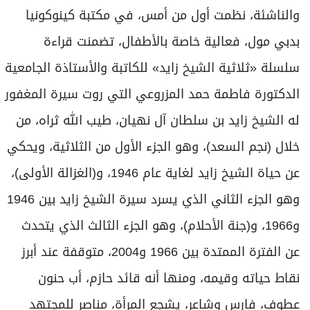
والناشئة، نظمت أول من أمس، في مكتبة كينوكونيا
بدبي مول، فعالية خاصة بالأطفال، تضمنت قراءة
سلسلة «ثلاثية الشيخ زايد» للكاتبة والأستاذة الجامعية
الدكتورة فاطمة حمد المزروعي التي روت سيرة المغفور
له الشيخ زايد بن سلطان آل نهيان، طيب الله ثراه، من
خلال (نجم السعد)، وهو الجزء الأول من الثلاثية، ويحكي
عن حياة الشيخ زايد لغاية عام 1946، و(الغزالة الأولى)،
وهو الجزء الثاني الذي يسرد سيرة الشيخ زايد بين 1946
و1966، و(جنة الأحلام)، وهو الجزء الثالث الذي يتحدث
عن الفترة الممتدة بين 1966 و2004، متوقفة عند أبرز
نقاط حياته وقيمه، ومنها أنه قائد حازم، أب حنون
عطوف، فارس وشاعر، يشجع المرأة، مناصر للمجتهد