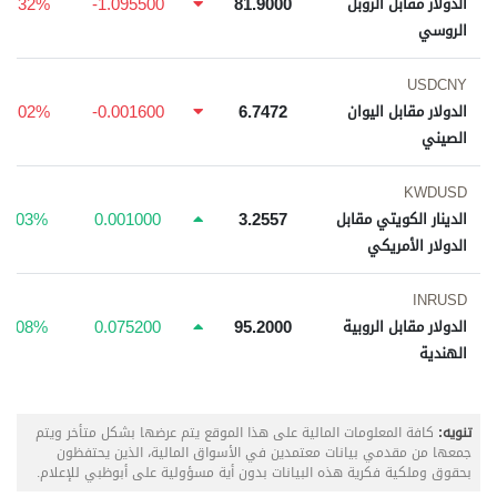
-1.32%
-1.095500
81.9000
الدولار مقابل الروبل
الروسي
USDCNY
-0.02%
-0.001600
6.7472
الدولار مقابل اليوان
الصيني
KWDUSD
0.03%
0.001000
3.2557
الدينار الكويتي مقابل
الدولار الأمريكي
INRUSD
0.08%
0.075200
95.2000
الدولار مقابل الروبية
الهندية
تنويه:
كافة المعلومات المالية على هذا الموقع يتم عرضها بشكل متأخر ويتم
جمعها من مقدمي بيانات معتمدين في الأسواق المالية، الذين يحتفظون
بحقوق وملكية فكرية هذه البيانات بدون أية مسؤولية على أبوظبي للإعلام.