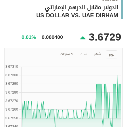
وجهات نظر
الدولار مقابل الدرهم الإماراتي
الترفيه
US DOLLAR VS. UAE DIRHAM
التعليم والمعرفة
3.6729
الذكاء الاصطناعي
0.01%
0.000400
شهر
سنة
5 سنوات
يوم
تغطيات
فيديو
بودكاست
إنفوجراف
قصة صورة
كاريكتير