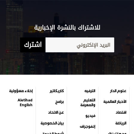
للاشتراك بالنشرة الإخبارية
اشترك
علوم الدار
الترفيه
كاريكاتير
إخلاء مسؤولية
التعليم
Aletihad
الأخبار العالمية
برامج
والمعرفة
English
اقتصاد
عن الاتحاد
فيديو
الرياضة
بيان الخصوصية
إنفوجراف
وجهات نظر
شروط الخدمة