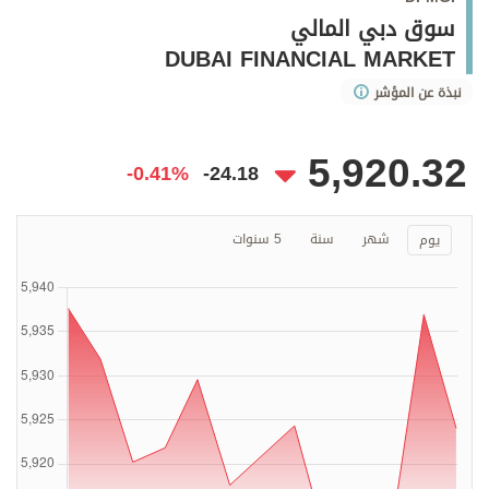
وجهات نظر
سوق دبي المالي
الترفيه
DUBAI FINANCIAL MARKET
التعليم والمعرفة
نبذة عن المؤشر
الذكاء الاصطناعي
5,920.32
-0.41%
-24.18
تغطيات
شهر
سنة
5 سنوات
يوم
فيديو
بودكاست
إنفوجراف
قصة صورة
كاريكتير