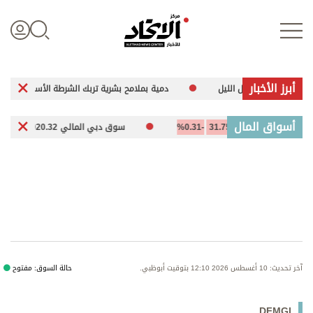
أبرز الأخبار
ة خلال الليل
دمية بملامح بشرية تربك الشرطة الأسترالية
«إيبولا» يقتل
تسجيل الدخول
أسواق المال
1
-31.75
-0.31%
سوق دبي المالي 5,920.32
-24.18
-0.41%
علوم الدار
الأخبار العالمية
اقتصاد
آخر تحديث: 10 أغسطس 2026 12:10 بتوقيت أبوظبي.
حالة السوق: مفتوح
الرياضة
DFMGI