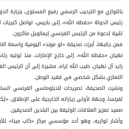
بالتوازي مع الترحيب الرسمي رفيع المستوى، بزيارة الد
رئيس الدولة «حفظه الله»، إلى باريس، تواصل كبريات ال
تلبية لدعوة من الرئيس الفرنسي إيمانويل ماكرون.
فمن جانبها، أبرزت صحيفة «لو موند» اليومية واسعة الا
نهيان «حفظه الله»، إلى خارج الإمارات، منذ توليه رئا
زايد آل نهيان، طيب الله ثراه، مشيرة إلى أن الرئيس الف
التعازي بشكل شخصي في فقيد الوطن.
ونشرت الصحيفة، تصريحات للدبلوماسي الفرنسي السابق
لفرنسا، وجهة لأولى زياراته الخارجية على الإطلاق، «يُكسب
صعيد تعزيز العلاقات الوثيقة بين البلدين الصديقين.
وأشار توازيه، وهو أحد مؤسسي مركز «كاب مينا» لل