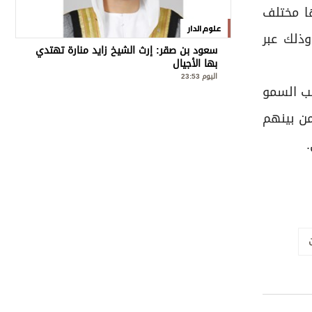
 أبدتها مختلف
علوم الدار
ذلك عبر
سعود بن صقر: إرث الشيخ زايد منارة تهتدي
بها الأجيال
اليوم 23:53
ب السمو
ن بينهم