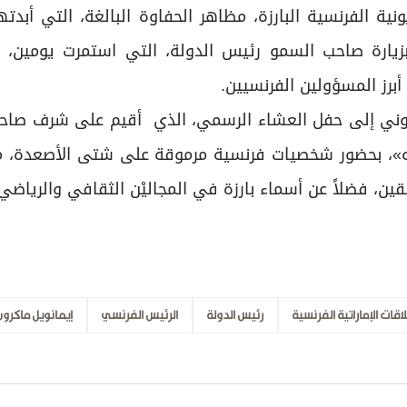
ق، استعرضت قناة «تي إف 1» التلفزيونية الفرنسية البارزة، مظاهر الحفاوة البالغة، التي
يارة صاحب السمو رئيس الدولة، التي استمرت يومين، و
برز المسؤولين الفرنسيين.
تروني إلى حفل العشاء الرسمي، الذي أقيم على شرف صاح
له»، بحضور شخصيات فرنسية مرموقة على شتى الأصعدة، م
ن، فضلاً عن أسماء بارزة في المجاليْن الثقافي والرياضي.
لاقات الإماراتية الفرنسية
رئيس الدولة
الرئيس الفرنسي
إيمانويل ماكرون