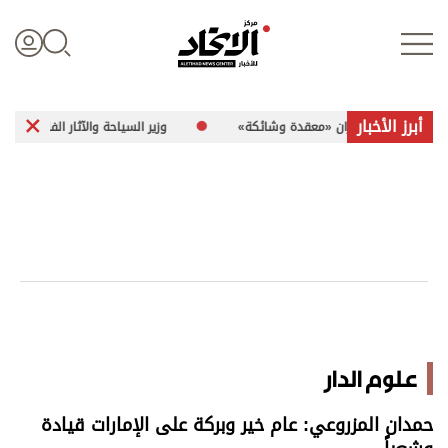
أبرز الأخبار
مع إيران «معقدة وشائكة»
وزير السياحة والآثار الفلسطيني لـ«الاتحاد»: 260 موقعاً أثرياً في غزة تعرضت للضرر
تسجيل الدخول
علوم الدار
الأخبار العالمية
اقتصاد
علوم الدار
الرياضة
حمدان المزروعي: عام خير وبركة على الإمارات قيادة