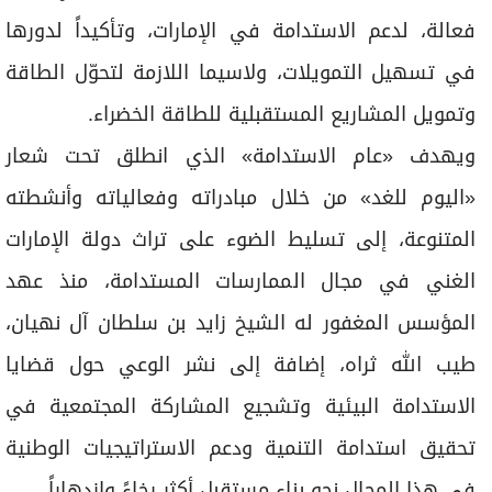
برامج
فعالة، لدعم الاستدامة في الإمارات، وتأكيداً لدورها
عدد اليوم
في تسهيل التمويلات، ولاسيما اللازمة لتحوّل الطاقة
وتمويل المشاريع المستقبلية للطاقة الخضراء.
مواقيت الصلاة
ويهدف «عام الاستدامة» الذي انطلق تحت شعار
الأحوال الجوية
«اليوم للغد» من خلال مبادراته وفعالياته وأنشطته
المتنوعة، إلى تسليط الضوء على تراث دولة الإمارات
الغني في مجال الممارسات المستدامة، منذ عهد
المؤسس المغفور له الشيخ زايد بن سلطان آل نهيان،
طيب الله ثراه، إضافة إلى نشر الوعي حول قضايا
الاستدامة البيئية وتشجيع المشاركة المجتمعية في
تحقيق استدامة التنمية ودعم الاستراتيجيات الوطنية
في هذا المجال نحو بناء مستقبلٍ أكثر رخاءً وازدهاراً.