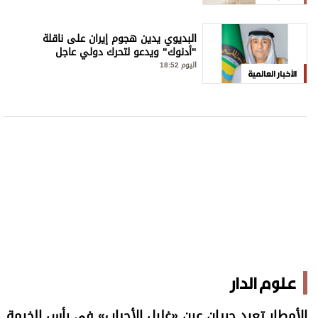
البديوي يدين هجوم إيران على ناقلة
"أدنوك" ويدعو لتحرك دولي عاجل
اليوم 18:52
الأخبار العالمية
علوم الدار
الأمطار تعيد جريان عين «غليل الأحباب» في رأس الخيمة