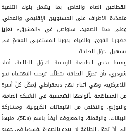
القطاعين العام والخاص، بما يشمل بنوك التنمية
متعدّدة الأطراف على المستويين الإقليمي والمحلي،
وعلى هذا الصعيد، سنواصل في «المشرق» تعزيز
حضورنا القويّ، والقيام بدورنا المستقبلي المهمّ في
تسهيل تحوّل الطاقة.
وفيما يخص الطبيعة الرقمية لتحوّل الطاقة، أفاد
شودري، بأن تحوّل الطاقة يتطلّب توجيه الاهتمام نحو
اللامركزية، وهي اتباع نهج ديمقراطي يُمكّن كلّ أسرة
من المساهمة بألواحها الشمسية في الشبكة العامة،
والتوزيع، والتخلص من الانبعاثات الكربونية، ومشاركة
البيانات، والرقمنة، والمعروفة أيضاً باسم (5Ds)، منبهاً
إلى أنّ تحوّل الطاقة لن يبدو بالصورة نفسها في جميع