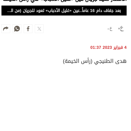
بعد جفاف دام 16 عاماً..عين «غليل الأحباب» تعود للجريان (من المصدر)
4 فبراير 2023 01:37
هدى الطنيجي (رأس الخيمة)