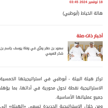
18 نوفمبر 2024 03:45
هالة الخياط (أبوظبي)
أخبار ذات صلة
سعود بن صقر يعزّي في وفاة يوسف جاسم بن
شكر النعيمي
الاستراتيجية نقطة تحول محورية في أدائها، بما يؤه
جميع عملياتها الأساسية.
ومن خلال الاستراتيجية الجديدة تسعى «الهيئة» إلى ق