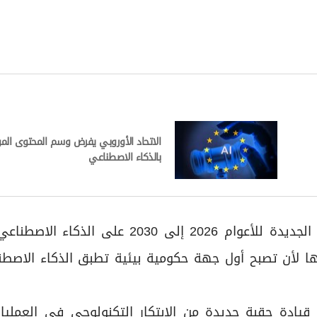
الاتحاد الأوروبي يفرض وسم المحتوى المو
بالذكاء الاصطناعي
تركز هيئة البيئة - أبوظبي في استراتيجيتها الخمسية الجديدة للأعوام 2026 إلى 030
لها لأن تصبح أول جهة حكومية بيئية تطبق الذكاء الاصط
يادة حقبة جديدة من الابتكار التكنولوجي في العمليات