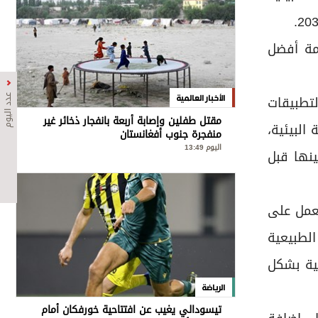
 قائمة أفضل
لتطبيقات
عدد اليوم
الأخبار العالمية
مقتل طفلين وإصابة أربعة بانفجار ذخائر غير
البيئية،
منفجرة جنوب أفغانستان
اليوم 13:49
ينها قبل
عمل على
الطبيعية
عية بشكل
الرياضة
تيسودالي يغيب عن افتتاحية خورفكان أمام