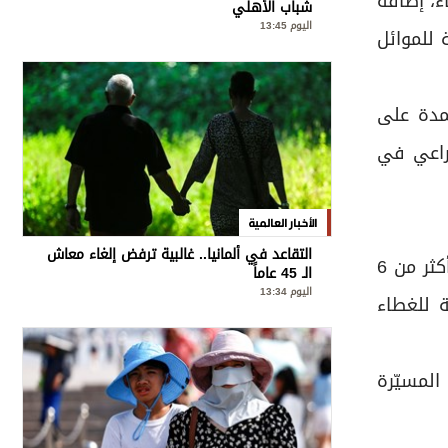
ء، إضافة
شباب الأهلي
اليوم 13:45
 للموائل
تمدة على
مراعي في
الأخبار العالمية
التقاعد في ألمانيا.. غالبية ترفض إلغاء معاش
يعتبر هذا البرنامج أكبر برنامج بحثي ميداني يتم تنفيذه على مستوى المنطقة، حيث تمكنت «الهيئة»، على مدى أكثر من 6
الـ 45 عاماً
اليوم 13:34
مثلة للغطاء
المسيّرة