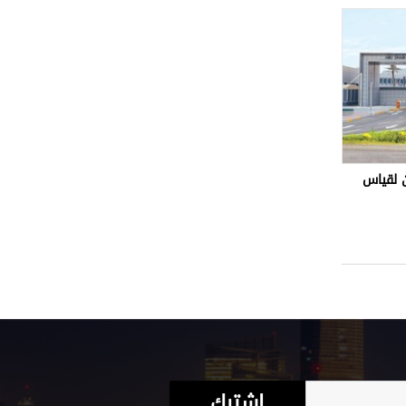
 لقياس
اشترك