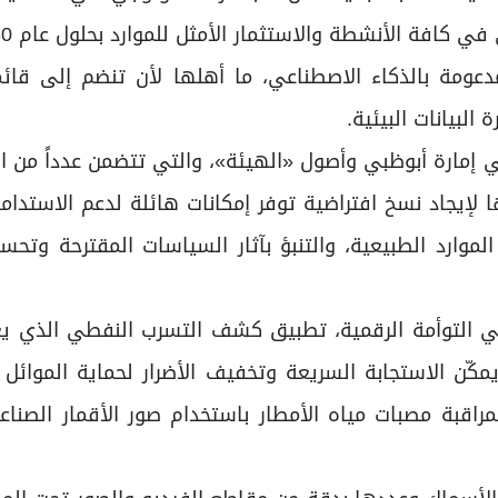
كافة الأنشطة والاستثمار الأمثل للموارد بحلول عام 2030.
ظبي حالياً 7 مشاريع وبرامج مدعومة بالذكاء الاصطناعي، ما أهلها لأن تنضم إلى
لبيانات البيئية.
ي إمارة أبوظبي وأصول «الهيئة»، والتي تتضمن عدداً من ا
لإيجاد نسخ افتراضية توفر إمكانات هائلة لدعم الاستدامة 
وارد الطبيعية، والتنبؤ بآثار السياسات المقترحة وتحس
في التوأمة الرقمية، تطبيق كشف التسرب النفطي الذي ي
يمكّن الاستجابة السريعة وتخفيف الأضرار لحماية الموائل 
راقبة مصبات مياه الأمطار باستخدام صور الأقمار الصنا