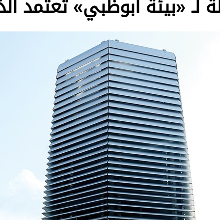
ة لـ «بيئة أبوظبي» تعتمد ال