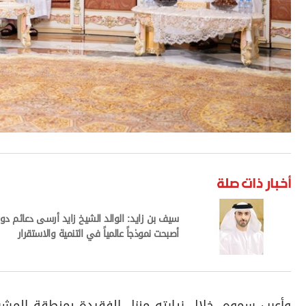
أخبار ذات صلة
سيف بن زايد: الوالد الشيخ زايد أرسى دعائم دول
أصبحت نموذجاً عالمياً في التنمية والاستقرار
وأعرب سموه، خلال زيارته منزل الفقيدة بمنطقة المشر