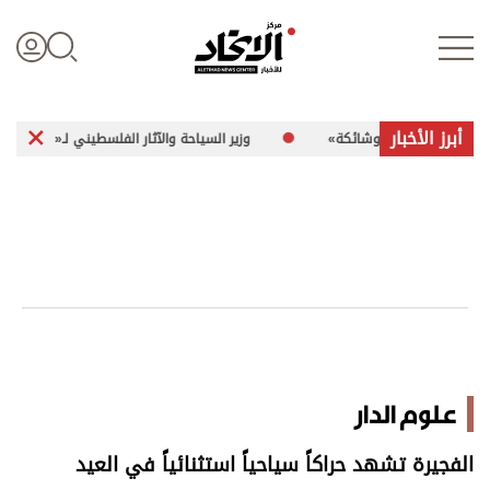
أبرز الأخبار
عقدة وشائكة»
وزير السياحة والآثار الفلسطيني لـ«الاتحاد»: 260 موقعاً أثرياً في غزة تعرضت للضرر
تسجيل الدخول
علوم الدار
الأخبار العالمية
اقتصاد
علوم الدار
الرياضة
الفجيرة تشهد حراكاً سياحياً استثنائياً في العيد