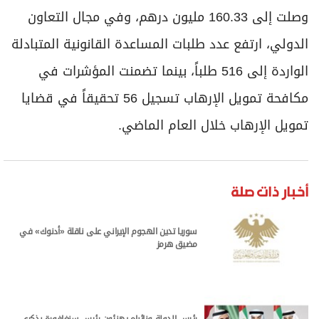
وصلت إلى 160.33 مليون درهم، وفي مجال التعاون
الدولي، ارتفع عدد طلبات المساعدة القانونية المتبادلة
الواردة إلى 516 طلباً، بينما تضمنت المؤشرات في
مكافحة تمويل الإرهاب تسجيل 56 تحقيقاً في قضايا
تمويل الإرهاب خلال العام الماضي.
أخبار ذات صلة
سوريا تدين الهجوم الإيراني على ناقلة «أدنوك» في
مضيق هرمز
رئيس الدولة ونائباه يهنئون رئيس سنغافورة بذكرى