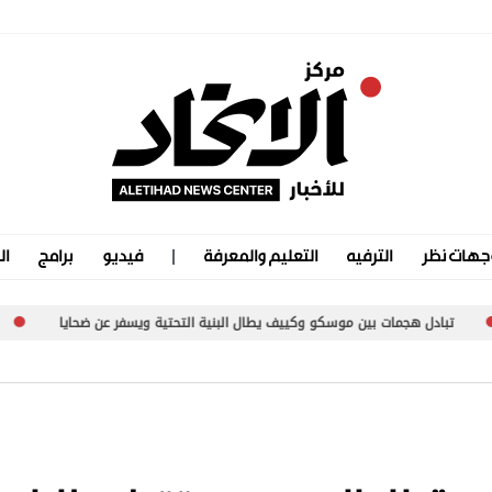
جهات نظر
الترفيه
التعليم والمعرفة
فيديو
برامج
ال
بين موسكو وكييف يطال البنية التحتية ويسفر عن ضحايا
زلزال بقوة 5.5 درجة يهز «سكوينتنا» في ألاسكا