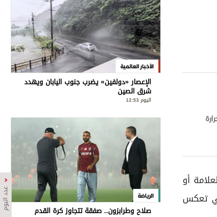
الأخبار العالمية
الإعصار «دولفين» يضرب جنوب اليابان ويهدد
شرق الصين
اليوم 12:53
ارة
علامة أو
عدد اليوم
تي تعكس
الرياضة
صلاح وطرابزون.. صفقة تتجاوز كرة القدم