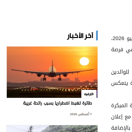
آخر الأخبار
يواصل برنامج علامة الجودة لبيئة عمل داعمة للوالدين استقبال طلبات المشاركة في دورته الرابعة حتى 31 يوليو 2026،
هي فرصة
لوالدين
ة ينعكس
الترفيه
طائرة تهبط اضطراريا بسبب رائحة غريبة
 المبكرة
7 أغسطس 2026
مع إعلان
 بالإضافة