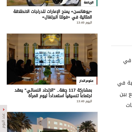
الرياضة
«يوهانسن» يمنح الإمارات للدراجات الانطلاقة
المثالية في «فولتا البرتغال»
اليوم 13:40
 في
غبة في
علوم الدار
بمشاركة 117 جهة.. "الاتحاد النسائي" يعقد
ع بين
اجتماعاً تنسيقياً استعداداً ليوم المرأة
الإماراتية
اليوم 13:40
ات
عدد اليوم