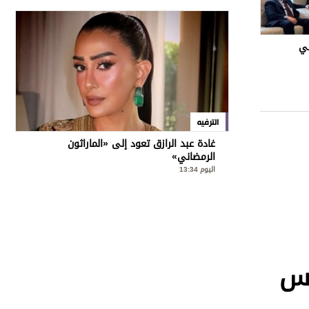
تي
الترفيه
غادة عبد الرازق تعود إلى «الماراثون
الرمضاني»
اليوم 13:34
ر الـ16 في كأس