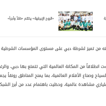
ة
«الروح الإيجابية» يختتم «ظلاً وأجراً»
 حققته من تميز لشرطة دبي على مستوى المؤسسات الشرطية
انطلاقاً من المكانة العالمية التي تتمتع بها دبي، والر
اح وصناع الأفلام العالمية، بما يمنح المناطق رونقاً يجم
 ملياري مشاهدة عالمية، وحظيت باهتمام عدد من أبرز الشبك