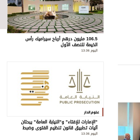
106.5 مليون درهم أرباح سيراميك رأس
الخيمة للنصف الأول
اليوم 13:36
علوم الدار
"الإمارات للإفتاء" و"النيابة العامة" يبحثان
آليات تطبيق قانون تنظيم الفتوى وضبط
المخالفات
اليوم 13:36