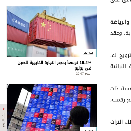
والرياضة
ية، وعقد
رويج له،
اقتصاد
19.2% توسعاً بحجم التجارة الخارجية للصين
التراثية
في يوليو
اليوم 20:07
مية ذات
يغ رقمية،
عدد اليوم
ء التراث