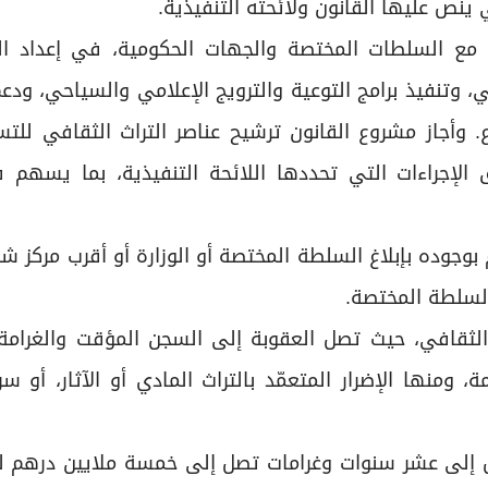
 ينص عليها القانون ولائحته التنفيذية.
ق مع السلطات المختصة والجهات الحكومية، في إعداد ال
، وتنفيذ برامج التوعية والترويج الإعلامي والسياحي، ودعم
. وأجاز مشروع القانون ترشيح عناصر التراث الثقافي لل
ق الإجراءات التي تحددها اللائحة التنفيذية، بما يسهم 
لم بوجوده بإبلاغ السلطة المختصة أو الوزارة أو أقرب مركز ش
جسيمة، ومنها الإضرار المتعمّد بالتراث المادي أو الآثار، أو س
 إلى عشر سنوات وغرامات تصل إلى خمسة ملايين درهم لج