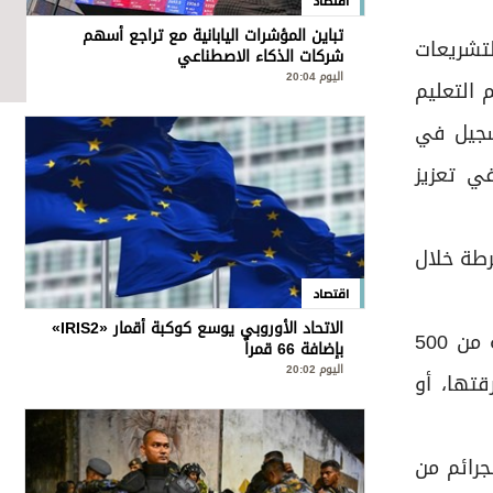
اقتصاد
تباين المؤشرات اليابانية مع تراجع أسهم
تشريعات
شركات الذكاء الاصطناعي
اليوم 20:04
 التعليم
تسجيل في
في تعزيز
رطة خلال
اقتصاد
الاتحاد الأوروبي يوسع كوكبة أقمار «IRIS2»
وتضمن مشروع القانون عقوبات مشددة لحماية التراث الثقافي، حيث تصل العقوبة إلى السجن المؤقت والغرامة من 500
بإضافة 66 قمراً
اليوم 20:02
رقتها، أو
رائم من