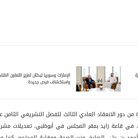
ة
الإمارات وسوريا تبحثان تعزيز التعاون الاق
واستكشاف فرص جديدة
 من دور الانعقاد العادي الثالث للفصل التشريعي الثامن ع
في قاعة زايد بمقر المجلس في أبوظبي، تعديلات مشرو
حمد بن علي الصايغ، وزير الصحة ووقاية المجتمع، كما 