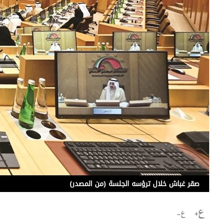
برامج
عدد اليوم
مواقيت الصلاة
الأحوال الجوية
صقر غباش خلال ترؤسه الجلسة (من المصدر)