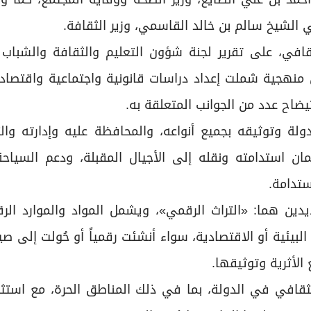
 الشيخ سالم بن خالد القاسمي، وزير الثقافة.
افي، على تقرير لجنة شؤون التعليم والثقافة والشباب 
منهجية شملت إعداد دراسات قانونية واجتماعية واقتصاد
ضاح عدد من الجوانب المتعلقة به.
ة وتوثيقه بجميع أنواعه، والمحافظة عليه وإدارته والت
ان استدامته ونقله إلى الأجيال المقبلة، ودعم السياحة 
ستدامة.
ن هما: «التراث الرقمي»، ويشمل المواد والموارد الرق
و البيئية أو الاقتصادية، سواء أنشئت رقمياً أو حُولت إلى ص
لأثرية وتوثيقها.
قافي في الدولة، بما في ذلك المناطق الحرة، مع استثنا