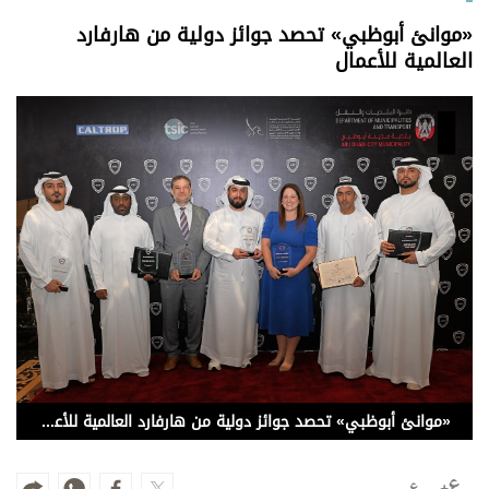
وجهات نظر
«موانئ أبوظبي» تحصد جوائز دولية من هارفارد
الترفيه
العالمية للأعمال
التعليم والمعرفة
الذكاء الاصطناعي
تغطيات
فيديو
بودكاست
إنفوجراف
قصة صورة
«موانئ أبوظبي» تحصد جوائز دولية من هارفارد العالمية للأعمال
كاريكتير