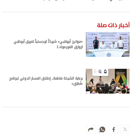
أخبار ذات صلة
«موانئ أبوظبي» شريكاً لوجستياً لفريق أبوظبي
لزوارق الفورمولا-1
برعاية الشيخة فاطمة.. إطلاق المسار الدولي لبرنامج
«أطلق»