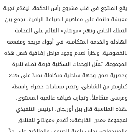
يقع المنتجع في قلب مشروع رأس الحكمة، ليقدّم تجربة
معيشة قائمة على مفاهيم الضيافة الراقية، تجمع بين
التملك الخاص ونهج «مونتاج» القائم على الفخامة
الهادئة والخدمة المتكاملة، في أجواء مريحة ومفعمة
بالخصوصية. ونظراً لعدم وجود مراحل إضافية ضمن هذه
المجموعة، تمثّل الوحدات السكنية فرصة تملك نادرة
وحصرية ضمن وجهة ساحلية متكاملة تمتدّ على 2.25
كيلومتر من الشاطئ، وتضم مساحات خضراء واسعة،
ومرسى متكاملاً، وتجارب ضيافة عالمية المستوى.
بهذه المناسبة قال بيل أوريجان، الرئيس التنفيذي
لمجموعة «مدن القابضة»: تُقدم «مونتاج للفنادق
والمنتجعات» تجارب راقية للضيوف والمالكين على حدٍّ