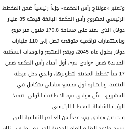
ويُعتبر «مونتاج رأس الحكمة» جزءاً رئيسياً ضمن المخطط
الرئيسي لمشروع رأس الحكمة البالغة قيمته 35 مليار
دولار، الذي يمتد على مساحة 170.8 مليون متر مربع،
وباستثمارات تراكمية متوقعة تصل إلى 110 مليارات
دولار بحلول عام 2045، ويقع المنتجع والوحدات السكنية
الجديدة ضمن «وادي يم»، أول أحياء رأس الحكمة ضمن
17 حياً تخطط المدينة لتطويرها، والذي دخل مرحلة
التنفيذ، وباعتباره أول مجتمع ساحلي متكامل في
المشروع، يمثّل «وادي يم» الانطلاقة الأولى لتنفيذ
الرؤية الشاملة للمخطط الرئيسي.
ويحتضن «وادي يم» عدداً من العناصر الثقافية التي
ترسم ملامح الطابع العام للمدينة الجديدة، بما في ذلك