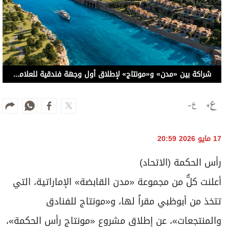
شراكة بين «مدن» و«مونتاج» لإطلاق أول وجهة فندقية للعلامة الفاخرة في مصر
17 مايو 2026 20:59
رأس الحكمة (الاتحاد)
أعلنت كلٌّ من مجموعة «مدن القابضة» الإماراتية، التي
تتخذ من أبوظبي مقراً لها، و«مونتاج للفنادق
والمنتجعات»، عن إطلاق مشروع «مونتاج رأس الحكمة»،