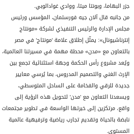
جزر البهاما، وبونتا ميتا، ووادي غوادالوبي.
من جانبه قال آلان جيه فورستمان، المؤسس ورئيس
مجلس الإدارة والرئيس التنفيذي لشركة «مونتاج
إنترناشيونال»: يمثّل إطلاق علامة 'مونتاج' في مصر
بالتعاون مع «مدن» محطة مهمة في مسيرتنا العالمية،
ويُعد مشروع رأس الحكمة وجهة استثنائية تجمع بين
الإرث الغني والتصميم المدروس، بما يُرسي معايير
جديدة للرقي والفخامة على الساحل المتوسطي،
ويسعدنا التعاون مع 'مدن' لتحويل هذه الرؤية إلى
واقع، مرتكزين إلى خبرتها الواسعة في تطوير مجتمعات
نابضة بالحياة وتقديم تجارب رياضية وترفيهية عالمية
المستوى.