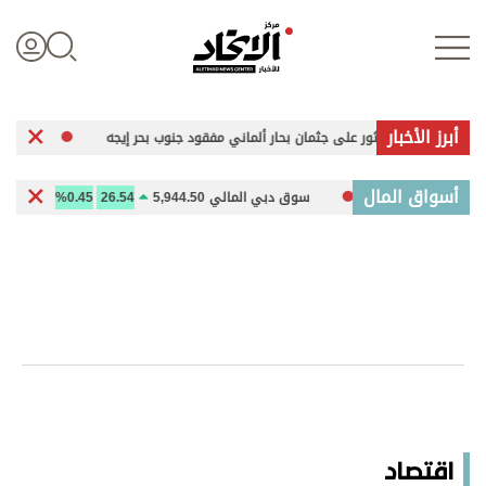
أبرز الأخبار
 على جثمان بحار ألماني مفقود جنوب بحر إيجه
زيلينسكي في صربيا لبحث الع
تسجيل الدخول
أسواق المال
سوق دبي المالي 5,944.50
26.54
0.45%
خام برنت 10
علوم الدار
الأخبار العالمية
اقتصاد
الرياضة
اقتصاد