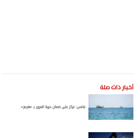
أخبار ذات صلة
فانس: نركز على ضمان حرية المرور بـ «هرمز»