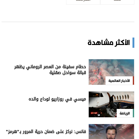
الأكثر مشاهدة
حطام سفينة من العصر الروماني يظهر
قبالة سواحل صقلية
الأخبار العالمية
ميسي في روزاريو لوداع والده
الرياضة
فانس: نركز على ضمان حرية المرور بـ"هرمز"