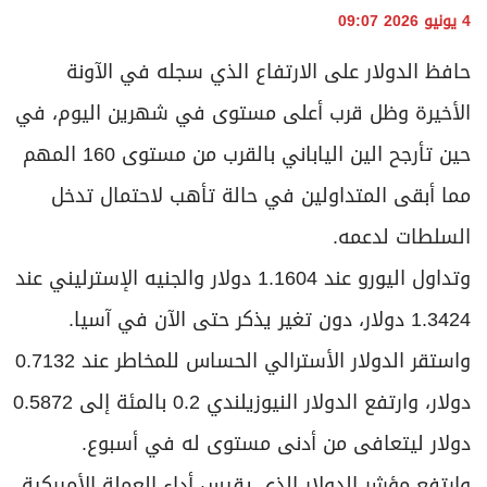
برامج
4 يونيو 2026 09:07
عدد اليوم
حافظ ⁠الدولار على الارتفاع الذي سجله في الآونة
الأخيرة وظل قرب أعلى مستوى في شهرين اليوم، في
مواقيت الصلاة
حين تأرجح الين الياباني ​بالقرب من مستوى 160 المهم
الأحوال الجوية
مما أبقى المتداولين في حالة تأهب لاحتمال تدخل
السلطات لدعمه.
وتداول اليورو عند 1.1604 دولار ⁠والجنيه الإسترليني عند
1.3424 دولار، ​دون تغير يذكر حتى ⁠الآن في آسيا.
واستقر الدولار الأسترالي الحساس للمخاطر عند ⁠0.7132
دولار، وارتفع الدولار النيوزيلندي 0.2 بالمئة إلى 0.5872
دولار ليتعافى من ⁠أدنى مستوى له في أسبوع.
وارتفع مؤشر الدولار الذي يقيس أداء العملة الأميركية