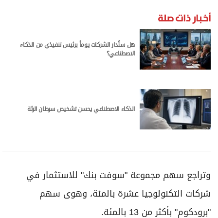
"برودكوم" بأكثر من 13 بالمئة.
ومن بين حوالي 1500 سهم يتم تداولها في السوق
الرئيسية ​لبورصة طوكيو، انخفض 64 بالمئة وارتفع ⁠32
بالمئة وظل اثنان بالمئة دون تغيير.
المصدر: وام
مؤشر نيكي الياباني
نيكي
الذكاء الاصطناعي