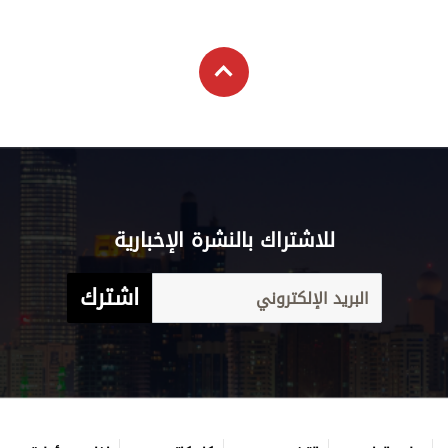
علوم الدار
الترفيه
كاريكاتير
إخلاء مسؤولية
التعليم
Aletihad
الأخبار العالمية
برامج
والمعرفة
English
اقتصاد
عن الاتحاد
فيديو
الرياضة
بيان الخصوصية
إنفوجراف
وجهات نظر
شروط الخدمة
قصة صورة