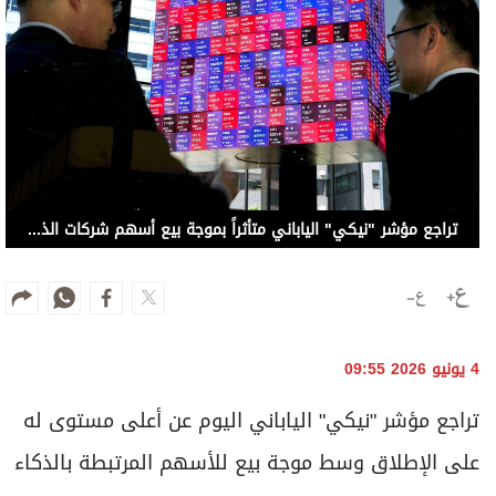
تراجع مؤشر "نيكي" الياباني متأثراً بموجة بيع أسهم شركات الذكاء الاصطناعي
4 يونيو 2026 09:55
⁠تراجع مؤشر "نيكي" الياباني اليوم عن أعلى مستوى له
على الإطلاق وسط موجة بيع للأسهم المرتبطة بالذكاء
الاصطناعي.
وانخفض المؤشر "نيكي" 1.83 بالمئة إلى 67149.15 ،
وهبط المؤشر "توبكس" الأوسع نطاقاً 1.28 بالمئة إلى
3944.95.