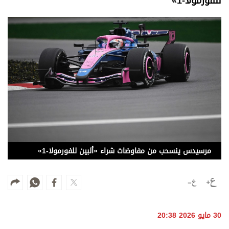
للفورمولا-1»
وجهات نظر
الترفيه
التعليم والمعرفة
الذكاء الاصطناعي
تغطيات
فيديو
بودكاست
مرسيدس ينسحب من مفاوضات شراء «ألبين للفورمولا-1»
إنفوجراف
قصة صورة
كاريكتير
30 مايو 2026 20:38