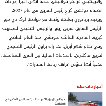
والأرجنتيني فرانكو كولابينتو، بعدما أنهى أخيراً إجراءات
انضمام جوتشي كراعٍ رئيس للفريق في عام 2027.
ويرتبط برياتوري بعلاقة وثيقة مع مواطنه لوكا دي ميو،
الرئيس السابق لفريق رينو، والرئيس التنفيذي لمجموعة
كيرينغ الفاخرة، المالكة لغوتشي، منذ العام الماضي.
وفي ختام شهر أبريل، ندد زاك براون الرئيس التنفيذي
لفريق ماكلارين، بالعلاقات المالية بين الفرق المتنافسة،
مدعياً أنها تقوّض "نزاهة رياضة السيارات".
أخبار ذات صلة
«أبوظبي لزوارق الفورمولا1» يتصدر الزمن الأفضل في
قيرغيزستان