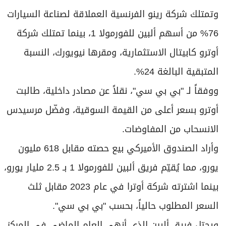
وتمتلك شركة رينو الفرنسية العملاقة لصناعة السيارات
76% من أسهم ألبين للفورمولا 1، بينما تمتلك شركة
أوترو كابيتال الاستثمارية، ومقرها نيويورك، النسبة
المتبقية البالغة 24%.
ووفقاً لـ "بي بي سي"، نقلاً عن مصادر داخلية، طالبت
أوترو بسعر أعلى من القيمة السوقية، وفضّل مرسيدس
الانسحاب من المفاوضات.
وأراد الصندوق الأميركي بيع حصته مقابل 618 مليون
يورو، مما يُقيّم فريق ألبين للفورمولا 1 بـ 2.5 مليار يورو،
بينما اشترته شركة أوترا في عام 2023 مقابل ثلث
السعر المطلوب حالياً، بحسب "بي بي سي".
ويحتل فريق ألبين الذي أنهى العام الماضي في المركز