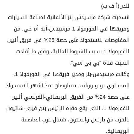
برامج
لندن(أ ف ب)
عدد اليوم
انسحبت شركة مرسيدس-بنز الألمانية لصناعة السيارات
وفريقها في الفورمولا 1 مرسيدس-أيه أم جي، من
مواقيت الصلاة
المفاوضات للاستحواذ على حصة 25% في فريق ألبين
للفورمولا 1 بسبب الشروط المالية، وفق ما أفادت
الأحوال الجوية
السبت قناة "بي بي سي".
وكانت مرسيدس-بنز ومدير فريقها في الفورمولا 1،
النمساوي توتو وولف، يتفاوضان منذ أشهر للاستحواذ
على حصة 24% من الفريق البريطاني-الفرنسي ألبين
للفورمولا 1، الذي يقع مقره الرئيس بين فيري-شاتيون
بالقرب من باريس وإنستون، شمال غرب العاصمة
البريطانية.