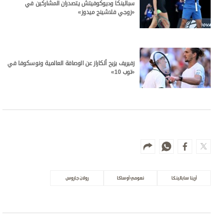
سبالينكا وديوكوفيتش يتصدران المشاركين في
«زوجي فلاشينج ميدوز»
زفيريف يزيح ألكاراز عن الوصافة العالمية ونوسكوفا في
«توب 10»
أرينا سابالينكا
نعومي أوساكا
رولان جاروس