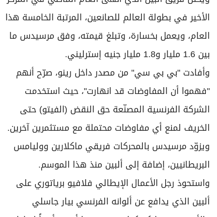
الأخير في بطولة العالم للصانعين، المرتبة الخامسة هذا
العام، ويعمل بخسارة، وتبلغ قيمته، وفق مرسيدس ما
بين 1.6 مليار و1.8 مليار جنيه إسترليني.
وأفادت "بي بي سي" من مصدر داخل رينو، صرّح أنهم
"فهموا أن المفاوضات قد انهارت"، حيث استخدمت
الشركة الفرنسية المصنّعة حق النقض (الفيتو) حتى
الخريف لمنع أي مفاوضات محتملة مع مستثمرين آخرين.
ويزوّد مرسيدس بالمحركات فريقي ماكلارين ووليامس
البريطانيين، إضافة إلى ألبين منذ هذا الموسم.
واستحوذ رجل الأعمال الإيطالي فلافيو برياتوري على
ألبين الذي يدافع عن ألوانه الفرنسي بيار جاسلي