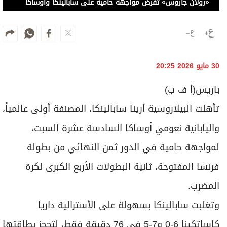
«رولان جاروس» تفرض مواجهة حامية على سابالينكا وأوساكا
30 مايو 2026 20:25
باريس(أ ف ب)
تأهلت البيلاروسية أرينا سابالينكا، المصنفة أولى عالمياً،
واليابانية نعومي أوساكا السادسة عشرة السبت،
لمواجهة حامية في الدور ثمن النهائي من بطولة
فرنسا المفتوحة، ثانية البطولات الأربع الكبرى لكرة
المضرب.
وتغلبت سابالينكا بسهولة على الأسترالية داريا
كاساتكينا 6-0 و7-5 في 76 دقيقة فقط، لتحجز بطاقتها