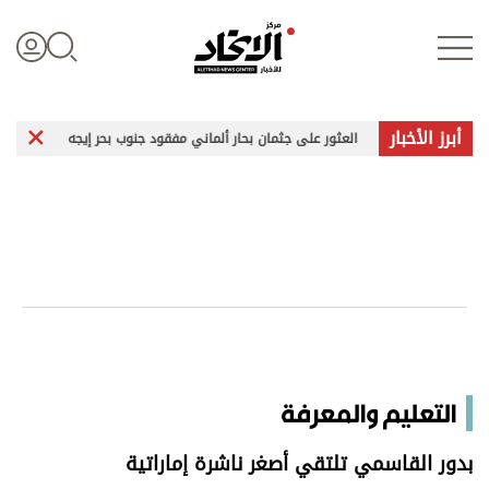
أبرز الأخبار
العثور على جثمان بحار ألماني مفقود جنوب بحر إيجه
زيلينسكي في صربيا
تسجيل الدخول
علوم الدار
الأخبار العالمية
اقتصاد
التعليم والمعرفة
الرياضة
بدور القاسمي تلتقي أصغر ناشرة إماراتية