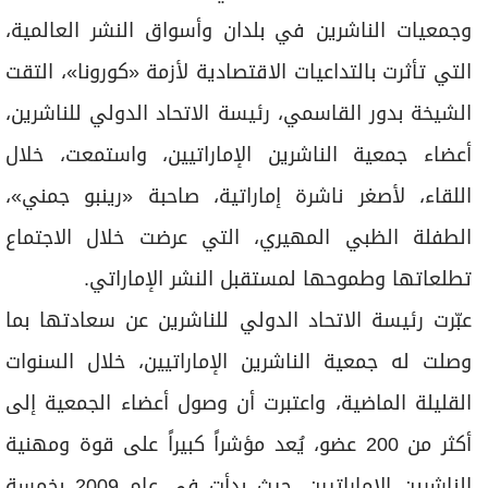
برامج
وجمعيات الناشرين في بلدان وأسواق النشر العالمية،
عدد اليوم
التي تأثرت بالتداعيات الاقتصادية لأزمة «كورونا»، التقت
الشيخة بدور القاسمي، رئيسة الاتحاد الدولي للناشرين،
مواقيت الصلاة
أعضاء جمعية الناشرين الإماراتيين، واستمعت، خلال
الأحوال الجوية
اللقاء، لأصغر ناشرة إماراتية، صاحبة «رينبو جمني»،
الطفلة الظبي المهيري، التي عرضت خلال الاجتماع
تطلعاتها وطموحها لمستقبل النشر الإماراتي.
عبّرت رئيسة الاتحاد الدولي للناشرين عن سعادتها بما
وصلت له جمعية الناشرين الإماراتيين، خلال السنوات
القليلة الماضية، واعتبرت أن وصول أعضاء الجمعية إلى
أكثر من 200 عضو، يُعد مؤشراً كبيراً على قوة ومهنية
الناشرين الإماراتيين، حيث بدأت في عام 2009 بخمسة