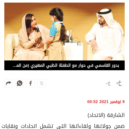
وجهات نظر
الترفيه
التعليم والمعرفة
الذكاء الاصطناعي
تغطيات
بدور القاسمي في حوار مع الطفلة الظبي المهيري (من المصدر)
فيديو
بودكاست
إنفوجراف
9 نوفمبر 2021 00:52
قصة صورة
الشارقة (الاتحاد)
كاريكتير
ضمن جولاتها ولقاءاتها التي تشمل اتحادات ونقابات