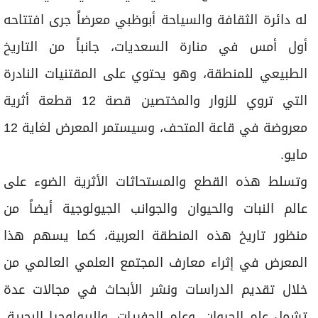
برامج
له دائرة الثقافة والسياحة أبوظبي معرضاً جرى افتتاحه
عدد اليوم
أول أمس في منارة السعديات، جانباً من التاريخ
الطبيعي للمنطقة، وهو يحتوي على المقتنيات النادرة
مواقيت الصلاة
التي تروي للزوار والمختصين قصة 12 قطعة أثرية
الأحوال الجوية
معروضة في قاعة المتحف، وسيستمر المعرض لغاية 12
مايو.
وتسلط هذه القطع والمستحاثات الأثرية الضوء على
عالم النبات والحيوان والجوانب الجيولوجية أيضاً من
منظور تاريخ هذه المنطقة العربية، كما يسهم هذا
المعرض في إثراء معارف المجتمع العلمي العالمي من
خلال تقديم الدراسات ونشر الأبحاث في مجالات عدة
تشمل علم الحيوان، وعلم الحفريات، والبيولوجيا البحرية،