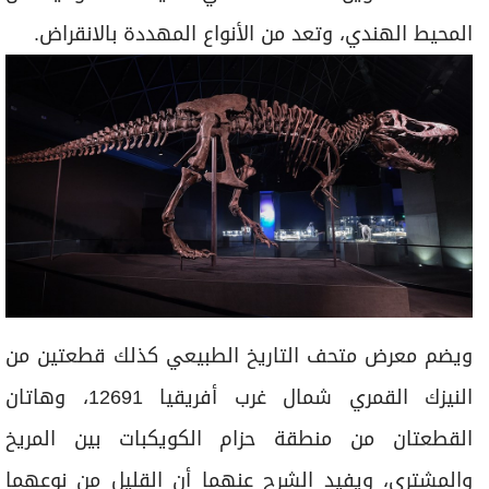
المحيط الهندي، وتعد من الأنواع المهددة بالانقراض.
ويضم معرض متحف التاريخ الطبيعي كذلك قطعتين من
النيزك القمري شمال غرب أفريقيا 12691، وهاتان
القطعتان من منطقة حزام الكويكبات بين المريخ
والمشتري، ويفيد الشرح عنهما أن القليل من نوعهما