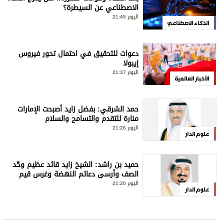
الاصطناعي عن السيطرة؟
اليوم 21:45
الذكاء الاصطناعي
دعوات للتحقيق في احتمال تحور فيروس
إيبولا
اليوم 21:37
الأخبار العالمية
حمد الشرقي: بفضل زايد أصبحت الإمارات
منارة للتقدم والتسامح والسلام
اليوم 21:26
علوم الدار
حميد بن راشد: الشيخ زايد قائد عظيم وحّد
الصف وأرسى دعائم النهضة وغرس قيم
العطاء والإنسانية
اليوم 21:20
علوم الدار