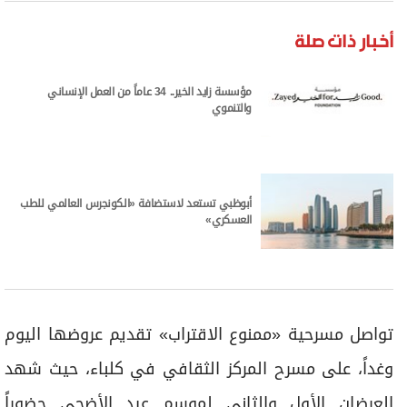
برامج
عدد اليوم
أخبار ذات صلة
مؤسسة زايد الخير.. 34 عاماً من العمل الإنساني
والتنموي
مواقيت الصلاة
الأحوال الجوية
أبوظبي تستعد لاستضافة «الكونجرس العالمي للطب
العسكري»
تواصل مسرحية «ممنوع الاقتراب» تقديم عروضها اليوم
وغداً، على مسرح المركز الثقافي في كلباء، حيث شهد
العرضان الأول والثاني لموسم عيد الأضحى حضوراً