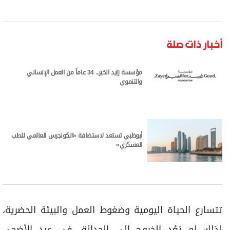
أخبار ذات صلة
مؤسسة زايد الخير.. 34 عاماً من العمل الإنساني
والتنموي
أبوظبي تستعد لاستضافة «الكونجرس العالمي للطب
العسكري»
تتسارع الحياة اليومية وضغوط العمل والبيئة الحضرية،
لذلك لم يَعُد الخروج إلى الحدائق في عيد الأضحى