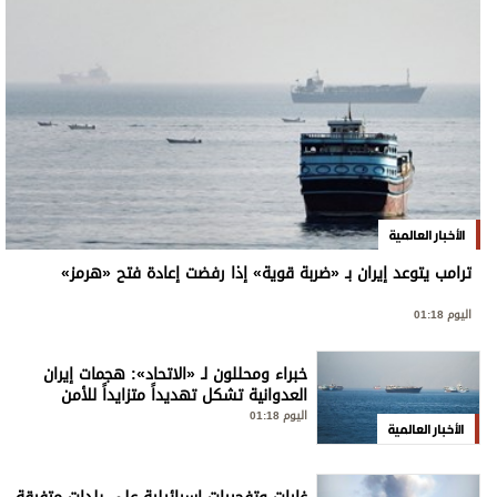
الأخبار العالمية
ترامب يتوعد إيران بـ «ضربة قوية» إذا رفضت إعادة فتح «هرمز»
اليوم 01:18
خبراء ومحللون لـ «الاتحاد»: هجمات إيران
العدوانية تشكل تهديداً متزايداً للأمن
الإقليمي والدولي
اليوم 01:18
الأخبار العالمية