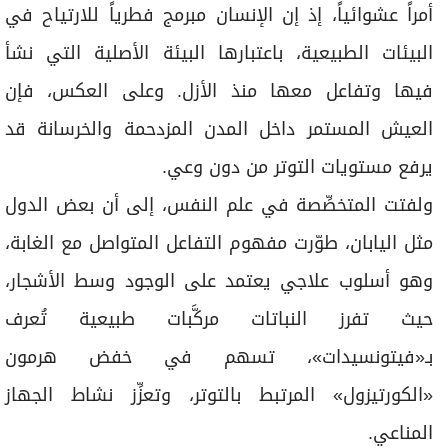
أمراً عشوائياً، إذ إن الإنسان مبرمج فطرياً للارتياح في
البيئات الطبيعية، باعتبارها البيئة الأصلية التي نشأ
فيها وتفاعل معها منذ الأزل. وعلى العكس، فإن
العيش المستمر داخل المدن المزدحمة والخرسانة قد
يرفع مستويات التوتر من دون وعي.
ولفتت المتخصِّصة في علم النفس، إلى أن بعض الدول
مثل اليابان، طوّرت مفهوم التفاعل المتواصل مع الغابة،
وهو أسلوب علاجي يعتمد على الوجود وسط الأشجار،
حيث تفرز النباتات مركَّبات طبيعية تُعرف
بـ«فيتونسيدات»، تسهم في خفض هرمون
«الكورتيزول» المرتبط بالتوتر، وتعزِّز نشاط الجهاز
المناعي.