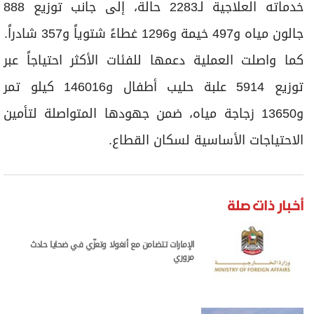
خدماته العلاجية لـ2283 حالة، إلى جانب توزيع 888
جالون مياه و497 خيمة و1296 غطاءً شتوياً و357 شادراً.
كما واصلت العملية دعمها للفئات الأكثر احتياجاً عبر
توزيع 5914 علبة حليب أطفال و146016 كيلو تمر
و13650 زجاجة مياه، ضمن جهودها المتواصلة لتأمين
الاحتياجات الأساسية لسكان القطاع.
أخبار ذات صلة
الإمارات تتضامن مع أنغولا وتعزّي في ضحايا حادث
مروري