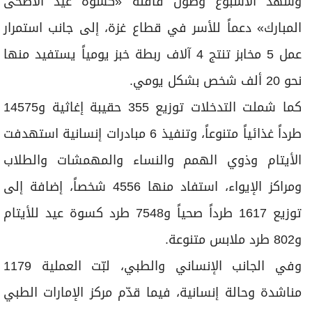
وشهد الأسبوع وصول قافلة «كسوة عيد الأضحى
المبارك» دعماً للأسر في قطاع غزة، إلى جانب استمرار
عمل 5 مخابز تنتج 4 آلاف ربطة خبز يومياً يستفيد منها
نحو 20 ألف شخص بشكل يومي.
كما شملت التدخلات توزيع 355 حقيبة إغاثية و14575
طرداً غذائياً متنوعاً، وتنفيذ 6 مبادرات إنسانية استهدفت
الأيتام وذوي الهمم والنساء والمهمشات والطلاب
ومراكز الإيواء، استفاد منها 4556 شخصاً، إضافة إلى
توزيع 1617 طرداً صحياً و7548 طرد كسوة عيد للأيتام
و802 طرد ملابس متنوعة.
وفي الجانب الإنساني والطبي، لبّت العملية 1179
مناشدة وحالة إنسانية، فيما قدّم مركز الإمارات الطبي