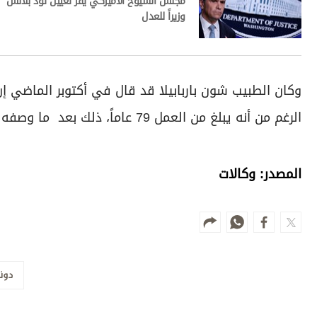
مجلس الشيوخ الأميركي يقر تعيين تود بلانش
وزيراً للعدل
الرغم من أنه يبلغ من العمل 79 عاماً، ذلك بعد ما وصفه الرئيس بـ"الفحص الطبي نصف السنوي".
المصدر: وكالات
دونا