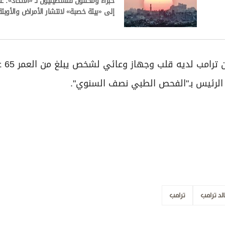
خبراء ومحللون فلسطينيون لـ «الاتحاد»: غ
إلى «بيئة خصبة» لانتشار الأمراض والأوبئة
وكان الطبيب شو
لد ترامب
ترامب