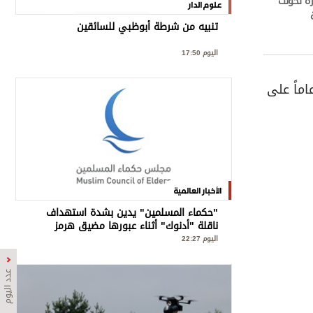
زة تحولت
علوم الدار
تنبيه من شرطة أبوظبي للسائقين
اليوم 17:50
ن باربابيلا قد قال في أكتوبر الماضي إن ترامب لديه قلب وجهاز وعائي لشخص يبلغ من العمر 65 عاماً على
الأخبار العالمية
"حكماء المسلمين" يدين بشدة استهداف
ناقلة "أدنوك" أثناء عبورها مضيق هرمز
اليوم 22:27
عدد اليوم