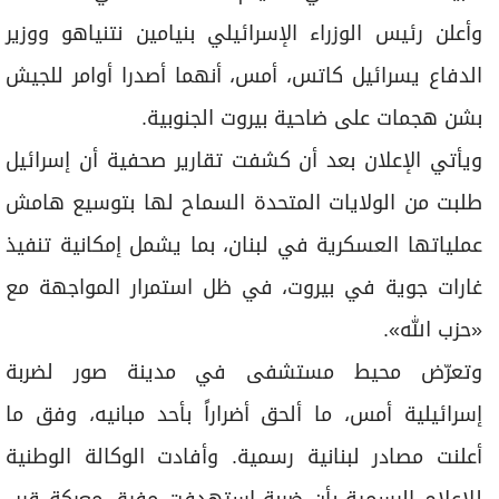
وأعلن رئيس الوزراء الإسرائيلي بنيامين نتنياهو ووزير
الدفاع يسرائيل كاتس، أمس، أنهما أصدرا أوامر للجيش
بشن هجمات على ضاحية بيروت الجنوبية.
ويأتي الإعلان بعد أن كشفت تقارير صحفية أن إسرائيل
طلبت من الولايات المتحدة السماح لها بتوسيع هامش
عملياتها العسكرية في لبنان، بما يشمل إمكانية تنفيذ
غارات جوية في بيروت، في ظل استمرار المواجهة مع
«حزب الله».
وتعرّض محيط مستشفى في مدينة صور لضربة
إسرائيلية أمس، ما ألحق أضراراً بأحد مبانيه، وفق ما
أعلنت مصادر لبنانية رسمية. وأفادت الوكالة الوطنية
للإعلام الرسمية بأن ضربة استهدفت مفرق معركة قرب