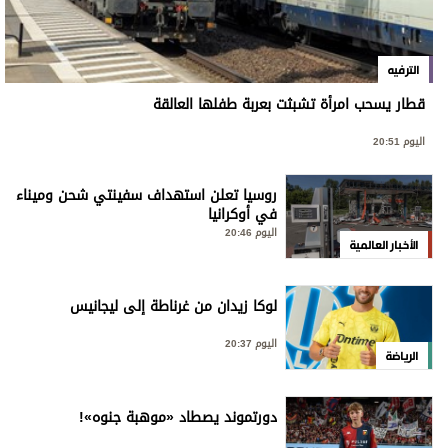
الترفيه
قطار يسحب امرأة تشبثت بعربة طفلها العالقة
اليوم 20:51
روسيا تعلن استهداف سفينتي شحن وميناء
في أوكرانيا
اليوم 20:46
الأخبار العالمية
لوكا زيدان من غرناطة إلى ليجانيس
اليوم 20:37
الرياضة
دورتموند يصطاد «موهبة جنوه»!