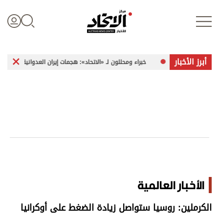
أبرز الأخبار
مز»
خبراء ومحللون لـ «الاتحاد»: هجمات إيران العدوانية تشكل تهديداً متزايد
تسجيل الدخول
علوم الدار
الأخبار العالمية
اقتصاد
الأخبار العالمية
الرياضة
الكرملين: روسيا ستواصل زيادة الضغط على أوكرانيا