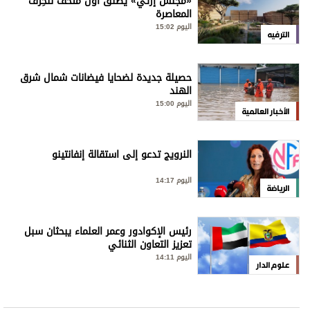
«مجلس إرثي» يُطلق أول متحف للحِرف
المعاصرة
اليوم 15:02
الترفيه
حصيلة جديدة لضحايا فيضانات شمال شرق
الهند
اليوم 15:00
الأخبار العالمية
النرويج تدعو إلى استقالة إنفانتينو
اليوم 14:17
الرياضة
رئيس الإكوادور وعمر العلماء يبحثان سبل
تعزيز التعاون الثنائي
اليوم 14:11
علوم الدار