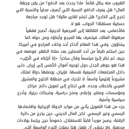
الهروب منه يظل قائماً: ماذا يحدث بعد الدفع؟ من يقرر وجهة
المال؟ هل يعرف الدافع النسبة التي تُصرف محلياً والنسبة التي
تخرج إلى الخارج؟ هل تنشر تقارير مالية؟ هل توجد مراجعة
حسابية مستقلة؟ الجواب، هو لا.
فالأخماس، بعد انتقالها إلى المرجعية الدينية، تُصبح فقهياً
مجهولة المالك، فيتصرف بها المرجع وأبناؤه ومن حوله كما
يشاؤون. وفي هذا المقام أتذكر أحد وكلاء المراجع في أميركا،
حين استلم ظرفاً من أحد المصلين بعد صلاة الظهر، فوضعه في
جيبه، ثم نظر إلىَّ مبتسماً وقال ساخراً: «إنا أنزلناه في الْجَيْبِ»
هذا هو جوهر الجدل حول توجيه أموال الخُمس إلى إيران، حتى
داخل المجتمعات الشيعية نفسها. فإيران، بوصفها دولة تمتلك
مشروعاً إقليمياً واسعاً، لا تتحرك في منطقة الخليج والمشرق
العربي بالخطاب وحده. هي تحتاج إلى تمويل دائم: مراكز،
ومؤسسات، ومنابر، وإعلام، ومنح دراسية، وشبكات دينية، وأذرع
سياسية وأمنية.
جزء من هذا التمويل يأتي من موارد الدولة الإيرانية واقتصادها
الرسمي وغير الرسمي. لكن المال الديني، حين يخرج من دائرة
الرقابة، يصبح مورداً قابلاً للاستغلال، خصوصاً حين يرتبط بولاءات
مرجعية. ولا ينبغي أن نغفل هنا حملات التبرع الواسعة التي