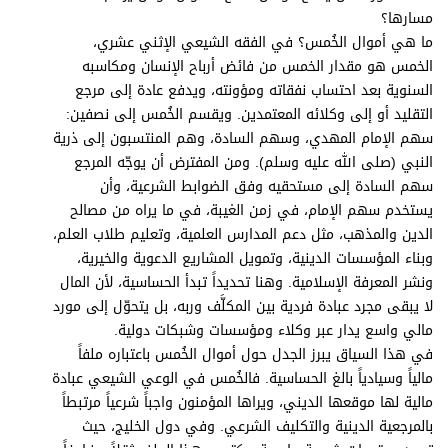
برامج
مسارها؟
عدد اليوم
ما هي أموال الخُمس؟ في الفقه الشيعي الإثني عشري،
الخمس هو مقدار الخمس من فائض أرباح الإنسان ومكاسبه
السنوية بعد احتساب نفقاته ومؤونته، ويدفع عادة إلى مرجع
التقليد أو إلى وكلائه المعتمدين. ويقسم الخُمس إلى نصفين:
مواقيت الصلاة
سهم الإمام المهدي، وسهم السادة، وهم المنتسبون إلى ذرية
النبي (صلى الله عليه وسلم). ومن المفترض أن يوجّه المرجع
الأحوال الجوية
سهم السادة إلى مستحقيه وفق الضوابط الشرعية، وأن
يستخدم سهم الإمام، في زمن الغيبة، في ما يراه من مصالح
الدين والمذهب، مثل دعم المدارس العلمية، وتعليم طلاب العلم،
وبناء المؤسسات الدينية، وتمويل المشاريع الدعوية والخيرية،
ونشر المعرفة الإسلامية. وهنا تحديداً تبدأ الحساسية، لأن المال
لا يبقى مجرد عبادة فردية بين المكلَّف وربه، بل يتحوّل إلى مورد
مالي واسع يدار عبر وكلاء ومؤسسات وشبكات دولية.
في هذا السياق يبرز الجدل حول أموال الخُمس باعتباره ملفاً
مالياً وسيادياً بالغ الحساسية. فالخُمس في الوعي الشيعي عبادة
مالية لها موقعها الديني، ويراها المؤمنون واجباً شرعياً مرتبطاً
بالمرجعية الدينية والتكليف الشرعي. وفي دول الخليج، حيث