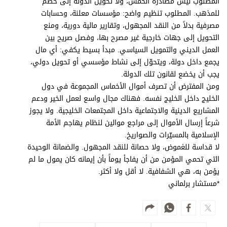
المطلوب ليس مصادرة الخُمس، ولا تحويل الدولة إلى خصم
للمذهب. المطلوب تنظيم واضح: مؤسسات معلنة، وحسابات
مصرفية بدلاً من النقد المجهول، وتقارير مالية دورية، ومنع
التحويل إلى جهات خارجية غير مصرح بها، وفصل صريح بين
العمل الديني والتمويل السياسي. مبدأ بسيط يكفي: أي مال
يجمع داخل دولة، ويتحوّل إلى نشاط مؤسسي أو تحويل دولي،
يجب أن يخضع لقانون تلك الدولة.
ومن المفترض أن تصرف أموال الأخماس المجموعة في دول
الخليج داخل الخليج نفسه. فهناك مجال واسع لعمل الخير ودعم
المشاريع الدينية والاجتماعية داخل المجتمعات الخليجية. ولا يجوز
شرعاً إرسال الأموال إلى مراجع موالين لنظام يهاجم الأمة
الإسلامية بالمسيّرات والصواريخ.
لا قداسة للغموض، ولا حصانة للنقد المجهول. والضمانة الوحيدة
التي تحمي المؤمن من أن يفاجأ يوماً بأن إيمانه كان يمول ما لم
يؤمن به، هي الشفافية. لا أقل ولا أكثر.
*مستشار برلماني