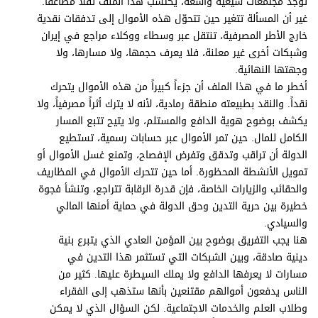
توجد مجتمعات شيعية واسعة، يكتسب هذا الملف ثقلاً مضاعفاً.
غير أن المسألة تتغير حين تتحوّل هذه الأموال إلى تدفقات نقدية
خارج الأطر المصرفية، تنتقل عبر وسطاء ووكلاء مراجع في إيران
وشبكات أخرى غير معلنة، فلا يعرف حجمها، ولا مسارها، ولا
وجهتها النهائية.
أخطر ما في هذا الملف أن جزءاً كبيراً من هذه الأموال يتحرك
نقداً. والنقد بطبيعته منطقة رمادية، لأنه لا يترك أثراً مصرفياً، ولا
يكشف بوضوح هوية الدافع والمستلم، ولا يتيح تتبع المسار
الكامل للمال. حين تمر الأموال عبر حسابات رسمية، تستطيع
الدولة أن تراقب وتدقق وتفرض الإفصاح، وتمنع غسل الأموال أو
تمويل الأنشطة المحظورة. أما حين تتحرك الأموال في المظاريف
والحقائب والزيارات الخاصة، فإن قدرة الرقابة تتراجع، وتنشأ فجوة
خطيرة بين حرية التدين وحق الدولة في حماية أمنها المالي
والسيادي.
هنا يجب التفريق بوضوح بين المؤمن العادي الذي يتبرع بنية
دينية صادقة، وبين الشبكات التي تستثمر هذا التدين في
مسارات لا يعرفها الدافع ولا يملك السيطرة عليها. كثير من
الناس يدفعون أموالهم مقتنعين بأنها ستذهب إلى الفقراء
وطلاب العلم والخدمات الاجتماعية. لكن السؤال الذي لا يمكن