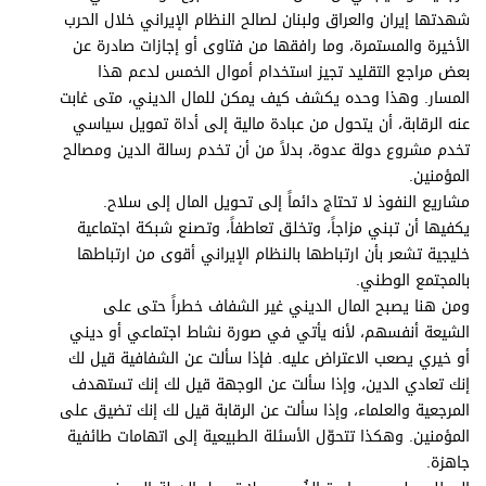
شهدتها إيران والعراق ولبنان لصالح النظام الإيراني خلال الحرب
الأخيرة والمستمرة، وما رافقها من فتاوى أو إجازات صادرة عن
بعض مراجع التقليد تجيز استخدام أموال الخمس لدعم هذا
المسار. وهذا وحده يكشف كيف يمكن للمال الديني، متى غابت
عنه الرقابة، أن يتحول من عبادة مالية إلى أداة تمويل سياسي
تخدم مشروع دولة عدوة، بدلاً من أن تخدم رسالة الدين ومصالح
المؤمنين.
مشاريع النفوذ لا تحتاج دائماً إلى تحويل المال إلى سلاح.
يكفيها أن تبني مزاجاً، وتخلق تعاطفاً، وتصنع شبكة اجتماعية
خليجية تشعر بأن ارتباطها بالنظام الإيراني أقوى من ارتباطها
بالمجتمع الوطني.
ومن هنا يصبح المال الديني غير الشفاف خطراً حتى على
الشيعة أنفسهم، لأنه يأتي في صورة نشاط اجتماعي أو ديني
أو خيري يصعب الاعتراض عليه. فإذا سألت عن الشفافية قيل لك
إنك تعادي الدين، وإذا سألت عن الوجهة قيل لك إنك تستهدف
المرجعية والعلماء، وإذا سألت عن الرقابة قيل لك إنك تضيق على
المؤمنين. وهكذا تتحوّل الأسئلة الطبيعية إلى اتهامات طائفية
جاهزة.