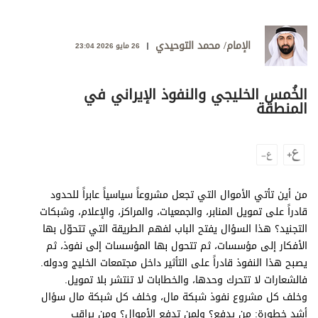
وجهات نظر
الترفيه
الإمام/ محمد التوحيدي
26 مايو 2026 23:04
التعليم والمعرفة
الذكاء الاصطناعي
الخُمس الخليجي والنفوذ الإيراني في
المنطقة
تغطيات
فيديو
من أين تأتي الأموال التي تجعل مشروعاً سياسياً عابراً للحدود
بودكاست
قادراً على تمويل المنابر، والجمعيات، والمراكز، والإعلام، وشبكات
التجنيد؟ هذا السؤال يفتح الباب لفهم الطريقة التي تتحوّل بها
إنفوجراف
الأفكار إلى مؤسسات، ثم تتحول بها المؤسسات إلى نفوذ، ثم
قصة صورة
يصبح هذا النفوذ قادراً على التأثير داخل مجتمعات الخليج ودوله.
فالشعارات لا تتحرك وحدها، والخطابات لا تنتشر بلا تمويل.
كاريكتير
وخلف كل مشروع نفوذ شبكة مال، وخلف كل شبكة مال سؤال
أشد خطورة: من يدفع؟ ولمن تدفع الأموال؟ ومن يراقب