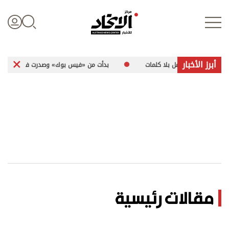
أبرز الأخبار
لات يكتب: جُمل بلا كلمات
بدأت من «فيس بوك» وصدرت في كتاب.. «رسائل م
تسجيل الدخول
علوم الدار
الأخبار العالمية
اقتصاد
مقالات رئيسية
الرياضة