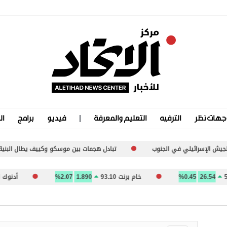
جهات نظر
الترفيه
التعليم والمعرفة
فيديو
برامج
ال
رائيلي في الجنوب
تبادل هجمات بين موسكو وكييف يطال البنية التحتية وي
26.
0.45%
خام برنت 93.10
1.890
2.07%
أدنوك للتوزيع 07