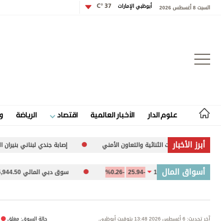
أبوظبي الإمارات
37 °C
السبت 8 أغسطس 2026
تسجيل الدخول
علوم الدار
الأخبار العالمية
اقتصاد
الرياضة
و
علوم الدار
أبرز الأخبار
العلاقات الثنائية والتعاون الأمني
إصابة جندي لبناني بنيران الجيش الإس
الأخبار العالمية
أسواق المال
ة 10,094.67
-25.94
-0.26%
سوق دبي المالي 5,944.50
54
اقتصاد
الرياضة
آخر تحديث: 6 أغسطس 2026 13:48 بتوقيت أبوظبي.
حالة السوق: مغلق