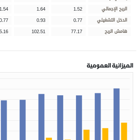
الربح الإجمالي
1.52
1.64
1.54
الدخل التشغيلي
0.77
0.93
0.77
هامش الربح
77.17
102.51
5.16
الميزانية العمومية