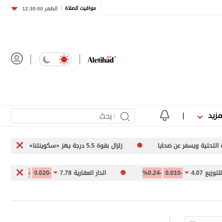
مواقيت الصلاة
الظهر
12:30:00
مزيد
سفر عن ضحايا
زلزال بقوة 5.5 درجة يهز «سكوينتنا» في ألاسكا
4.
-0.010
-0.24%
الدار العقارية 7.78
-0.020
-0.26%