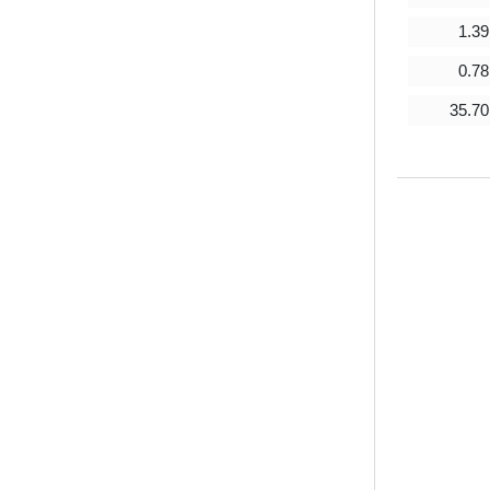
1.35
1.43
1.39
1.39
0.80
0.85
0.92
0.78
92.65
96.29
58.88
35.70