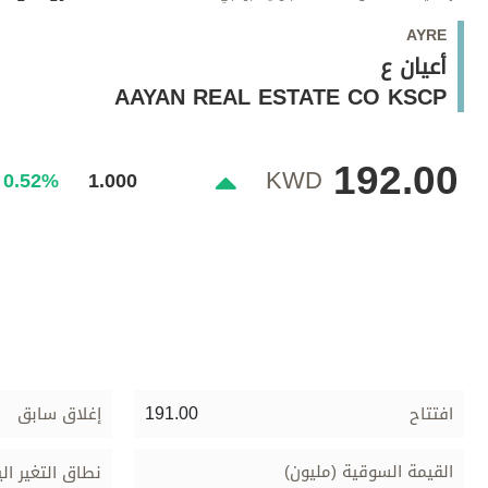
وجهات نظر
AYRE
الترفيه
أعيان ع
التعليم والمعرفة
AAYAN REAL ESTATE CO KSCP
الذكاء الاصطناعي
192.00
KWD
0.52%
1.000
تغطيات
فيديو
بودكاست
إنفوجراف
قصة صورة
191.00
افتتاح
إغلاق سابق
كاريكتير
القيمة السوقية (مليون)
نطاق التغير ال