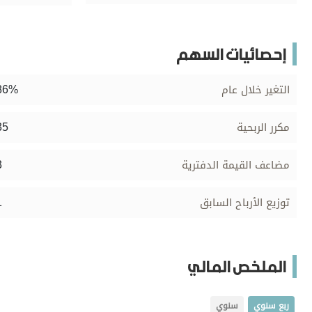
برامج
عدد اليوم
إحصائيات السهم
86%
التغير خلال عام
مواقيت الصلاة
الأحوال الجوية
35
مكرر الربحية
3
مضاعف القيمة الدفترية
1
توزيع الأرباح السابق
الملخص المالي
ربع سنوي
سنوي