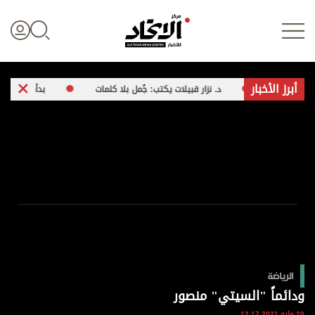
أبرز الأخبار
د. نزار قبيلات يكتب: جُمل بلا كلمات
بدأت من «فيس بوك» وصد
تسجيل الدخول
علوم الدار
الأخبار العالمية
اقتصاد
الرياضة
الرياضة
ودائماً "السيتي" منصور
20 مايو 2021 12:17