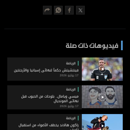
برامج
عدد اليوم
مواقيت الصلاة
فيديوهات ذات صلة
الأحوال الجوية
الرياضة
فينتشيتش حكماً لنهائي إسبانيا والأرجنتين
17 يوليو 2026
الرياضة
ميسي ويامال.. بلوحات من الحبوب قبل
نهائي المونديال
17 يوليو 2026
الرياضة
راكون هالاند يخطف الأضواء من استقبال
تاريخي