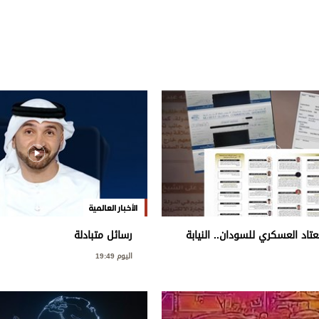
الأخبار العالمية
اد العسكري للسودان.. النيابة
رسائل متبادلة
طط إجرامي استهدف المساس
اليوم 19:49
ة