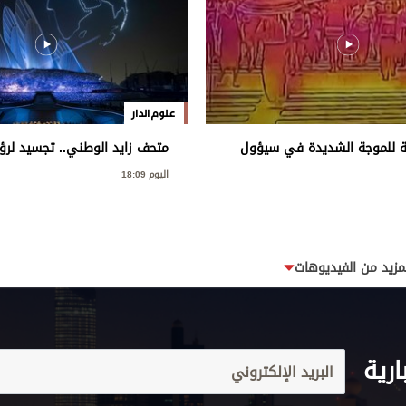
علوم الدار
ة للموجة الشديدة في سيؤول
متحف زايد الوطني.. تجسيد لرؤي
وإرثه الوطني
اليوم 18:09
مزيد من الفيديوهات
ارية