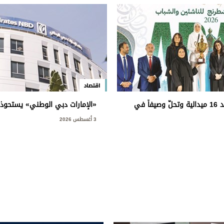
اقتصاد
الإمارات تحصد 16 ميدالية وتحلّ وصيفاً في
«الإمارات دبي الوطني» يستحوذ
نج»
الخدمات المصرفية للأفراد في 
3 أغسطس 2026
سي - مصر»