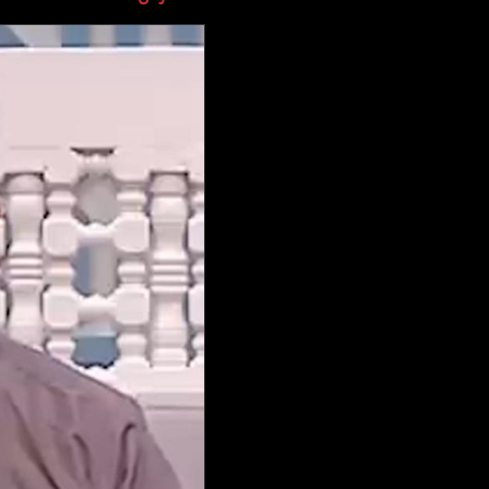
وجهات نظر
الترفيه
التعليم والمعرفة
الذكاء الاصطناعي
تغطيات
فيديو
بودكاست
إنفوجراف
قصة صورة
كاريكتير