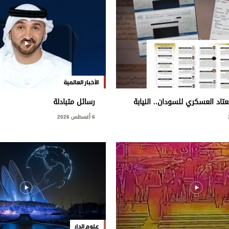
الأخبار العالمية
اد العسكري للسودان.. النيابة
رسائل متبادلة
طط إجرامي استهدف المساس
6 أغسطس 2026
ة
علوم الدار