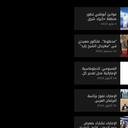
موانئ أبوظبي تطور
منطقة «كيزاد شرق
بورسعيد» في مصر
5 مايو 2025
"محظوظ".. فلكلور صعيدي
في "مهرجان الشيخ زايد"
14 ديسمبر 2024
العسومي: الدبلوماسية
الإماراتية محل تقدير كل
الدول العربية
26 أكتوبر 2024
الإمارات تفوز برئاسة
البرلمان العربي
26 أكتوبر 2024
الإمارات تشارك بمعرض
مصر الدولي الأول للطيران