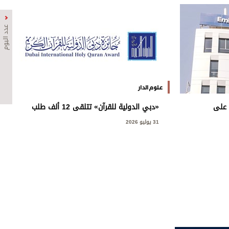
عدد اليوم
علوم الدار
 على
«دبي الدولية للقرآن» تتلقى 12 ألف طلب
«إتش إس بي
من 120 دولة
31 يوليو 2026