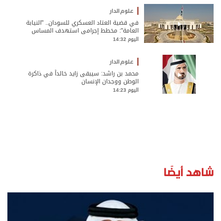
علوم الدار
في قضية العتاد العسكري للسودان.. "النيابة
العامة": مخطط إجرامي استهدف المساس
بسيادة الدولة وأمنها والزج باسمها في صراع لا
اليوم 14:32
صلة لها به
علوم الدار
محمد بن راشد: سيبقى زايد خالداً في ذاكرة
الوطن ووجدان الإنسان
اليوم 14:23
شاهد أيضًا