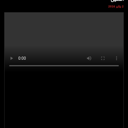
وجهات نظر
2 يناير 2016
الترفيه
التعليم والمعرفة
الذكاء الاصطناعي
تغطيات
فيديو
بودكاست
إنفوجراف
قصة صورة
كاريكتير