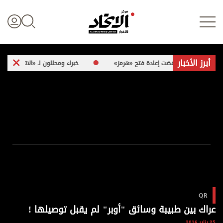
أبرز الأخبار
وية» إذا رفضت إعادة فتح «هرمز»
خبراء ومحللون لـ «الاتحاد»: هجمات إيران ا
تسجيل الدخول
علوم الدار
الأخبار العالمية
اقتصاد
QR
الرياضة
عراك بين طبيبة وسائق "أوبر" لم يقبل توصيلها !
25 يناير 2016