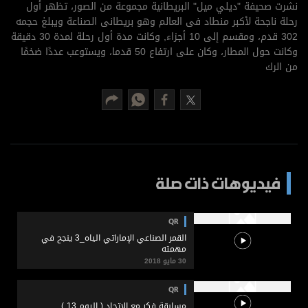
برامج
نشرت صحيفة "ديلي ميل" البريطانية مجموعة من الصور، تظهر أول
رحلة ناجحة لأكبر منطاد فى العالم وهو بريطانى الصناعة ويبلغ حجمه
عدد اليوم
302 قدم، ومقسم إلى 10 أجزاء, وكانت مدة أول رحلة لمدة 30 دقيقة
وكانت حول المطار، وكان على ارتفاع 50 قدما، ويستوعب عددًا ضخمًا
من الرك
مواقيت الصلاة
الأحوال الجوية
فيديوهات ذات صلة
QR
القمر الصناعي الإماراتي الياه_3 ينجح في
مهمته
30 مايو 2018
QR
مسابقة فكر مع الاتحاد ( اليوم 13 )