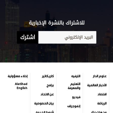
للاشتراك بالنشرة الإخبارية
اشترك
علوم الدار
الترفيه
كاريكاتير
إخلاء مسؤولية
التعليم
Aletihad
الأخبار العالمية
برامج
والمعرفة
English
اقتصاد
عن الاتحاد
فيديو
الرياضة
بيان الخصوصية
إنفوجراف
وجهات نظر
شروط الخدمة