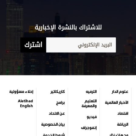
للاشتراك بالنشرة الإخبارية
اشترك
علوم الدار
الترفيه
كاريكاتير
إخلاء مسؤولية
التعليم
Aletihad
الأخبار العالمية
برامج
والمعرفة
English
اقتصاد
عن الاتحاد
فيديو
الرياضة
بيان الخصوصية
إنفوجراف
وجهات نظر
شروط الخدمة