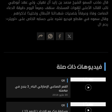
برامج
قال صاحب السمو الشيخ محمد بن زايد آل نهيان، ولي عهد أبوظبي
نائب القائد الأعلى للقوات المسلحة، سنقف جميعاً اليوم دقيقة الدعاء
عدد اليوم
الصامت وفاءً وعرفاناًً بتضحيات شهدائنا الأبطال وتخليدًا لذكراهم .
وقال سموه في مقطع فيديو نشره على حسابه الخاص على «تويتر»:
رحم ال
مواقيت الصلاة
الأحوال الجوية
فيديوهات ذات صلة
QR
القمر الصناعي الإماراتي الياه_3 ينجح في
مهمته
30 مايو 2018
QR
مسابقة فكر مع الاتحاد ( اليوم 13 )