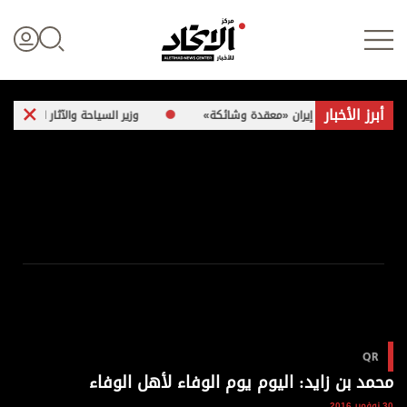
أبرز الأخبار
فاق مع إيران «معقدة وشائكة»
وزير السياحة والآثار الفلسطيني لـ«الاتحاد»: 260 موقعاً أثرياً في غزة تعرضت 
تسجيل الدخول
علوم الدار
الأخبار العالمية
اقتصاد
QR
الرياضة
محمد بن زايد: اليوم يوم الوفاء لأهل الوفاء
30 نوفمبر 2016